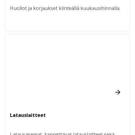
Huollot ja korjaukset kiinteällä kuukausihinnalla.
Latauslaitteet
Latausasemat, kannettavat latauslaitteet sekä