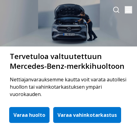
Tervetuloa valtuutettuun
Mercedes-Benz-merkkihuoltoon
Nettiajanvarauksemme kautta voit varata autollesi
huollon tai vahinkotarkastuksen ympäri
vuorokauden.
Varaa huolto
Varaa vahinkotarkastus