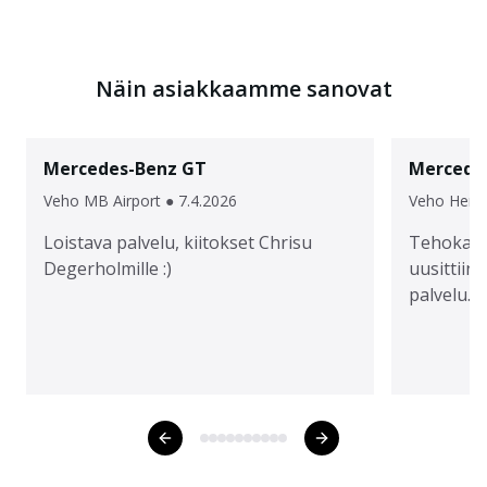
Näin asiakkaamme sanovat
Mercedes-Benz
GT
Mercede
Veho MB Airport
●
7.4.2026
Veho Hertt
Loistava palvelu, kiitokset Chrisu
Tehokas r
Degerholmille :)
uusittiin
palvelu.