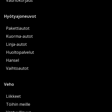
Vauriokorjaus
Hyötyajoneuvot
Pakettiautot
Kuorma-autot
Linja-autot
Huoltopalvelut
Hansel
Vaihtoautot
Veho
Liikkeet
Töihin meille