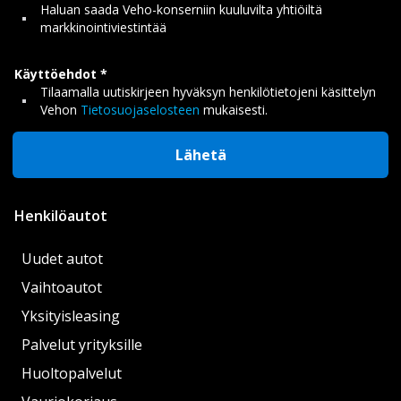
Haluan saada Veho-konserniin kuuluvilta yhtiöiltä
markkinointiviestintää
Käyttöehdot
Tilaamalla uutiskirjeen hyväksyn henkilötietojeni käsittelyn
Vehon
Tietosuojaselosteen
mukaisesti.
Lähetä
Henkilöautot
Uudet autot
Vaihtoautot
Yksityisleasing
Palvelut yrityksille
Huoltopalvelut