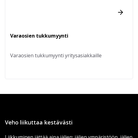
Varaosien tukkumyynti
Varaosien tukkumyynti yritysasiakkaille
Veho liikuttaa kestävästi
Liikkuminen jättää aina jäljen: jäljen ympäristöön, jäljen