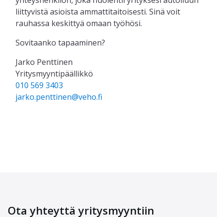
yhteyshenkilön, joka huolehtii yrityksesi autoiluun
liittyvistä asioista ammattitaitoisesti. Sinä voit
rauhassa keskittyä omaan työhösi.
Sovitaanko tapaaminen?
Jarko Penttinen
Yritysmyyntipäällikkö
010 569 3403
jarko.penttinen@veho.fi
Ota yhteyttä yritysmyyntiin