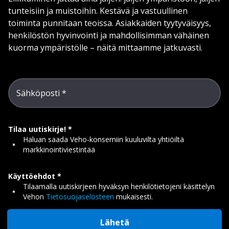
tunteisiin ja muistoihin. Kestävä ja vastuullinen
toiminta punnitaan teoissa. Asiakkaiden tyytyväisyys,
henkilöstön hyvinvointi ja mahdollisimman vähäinen
kuorma ympäristölle – näitä mittaamme jatkuvasti.
Sähköposti
Tilaa uutiskirje!
Haluan saada Veho-konserniin kuuluvilta yhtiöiltä
markkinointiviestintää
Käyttöehdot
Tilaamalla uutiskirjeen hyväksyn henkilötietojeni käsittelyn
Vehon
Tietosuojaselosteen
mukaisesti.
Lähetä