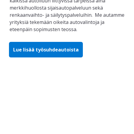
kaikissa autoiluun liittyvissä tarpeissa aina
merkkihuollosta sijaisautopalveluun sekä
renkaanvaihto- ja säilytyspalveluihin.
Me autamme
yrityksiä tekemään oikeita autovalintoja ja
eteenpäin sopimusten teossa.
Lue lisää työsuhdeautoista