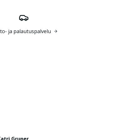
o- ja palautuspalvelu
Katri Gruner