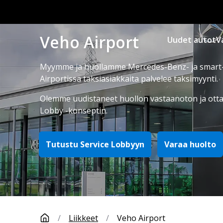
Veho Airport
Uudet autot
V
Myymme ja huollamme Mercedes-Benz- ja smart-
Airportissa taksiasiakkaita palvelee taksimyynti.
Olemme uudistaneet huollon vastaanoton ja ott
Lobby -konseptin.
Tutustu Service Lobbyyn
Varaa huolto
/
Liikkeet
/
Veho Airport