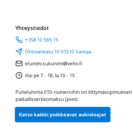
Yhteystiedot
+358 10 569 15
Ohtolankatu 10 01510 Vantaa
etunimi.sukunimi@veho.fi
ma-pe 7
- 18,
la 10
- 15
Puheluhinta 010-numeroihin on liittymäsopimuksen
paikallisverkkomaksu (pvm).
Katso kaikki poikkeavat aukioloajat