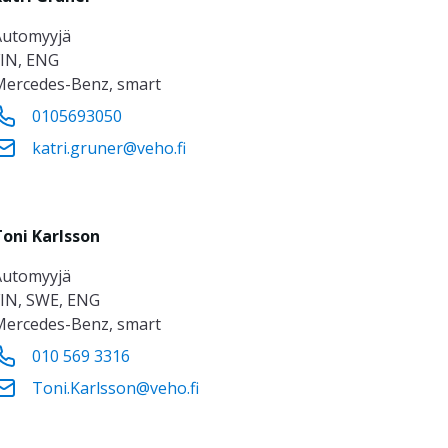
automyyjä
FIN, ENG
Mercedes-Benz, smart
0105693050
katri.gruner@veho.fi
Toni Karlsson
automyyjä
FIN, SWE, ENG
Mercedes-Benz, smart
010 569 3316
Toni.Karlsson@veho.fi