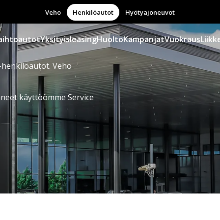
Veho
Henkilöautot
Hyötyajoneuvot
aihtoautot
Yksityisleasing
Huolto
Kampanjat
Vuokraus
Liikk
henkilöautot. Veho
aneet käyttöömme Service