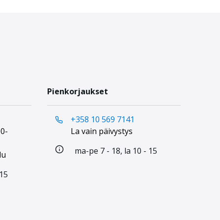
Pienkorjaukset
+358 10 569 7141
0-
La vain päivystys
ma-pe 7 - 18, la 10 - 15
lu
 15