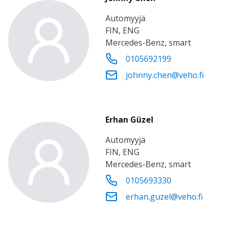
automyyjä
FIN, ENG
Mercedes-Benz, smart
0105692199
johnny.chen@veho.fi
Erhan Güzel
automyyjä
FIN, ENG
Mercedes-Benz, smart
0105693330
erhan.guzel@veho.fi