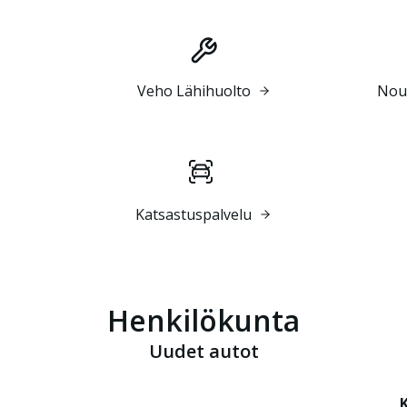
Veho Lähihuolto
Nout
Katsastuspalvelu
Henkilökunta
Uudet autot