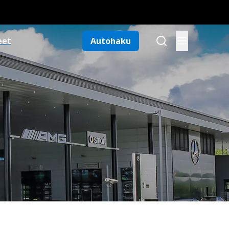
eet
Autohaku