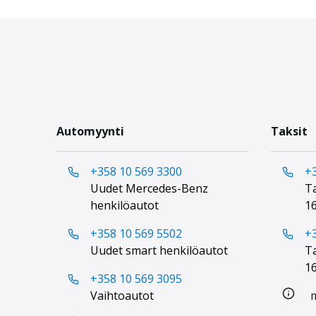
Automyynti
Taksit
+358 10 569 3300
+
Uudet Mercedes-Benz
Ta
henkilöautot
16
+358 10 569 5502
+
Uudet smart henkilöautot
Ta
16
+358 10 569 3095
Vaihtoautot
m