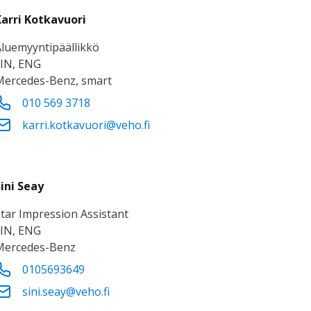
Karri Kotkavuori
aluemyyntipäällikkö
FIN, ENG
Mercedes-Benz, smart
010 569 3718
karri.kotkavuori@veho.fi
ini Seay
Star Impression Assistant
FIN, ENG
Mercedes-Benz
0105693649
sini.seay@veho.fi