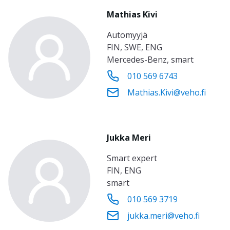
Mathias Kivi
automyyjä
FIN, SWE, ENG
Mercedes-Benz, smart
010 569 6743
Mathias.Kivi@veho.fi
Jukka Meri
smart expert
FIN, ENG
smart
010 569 3719
jukka.meri@veho.fi