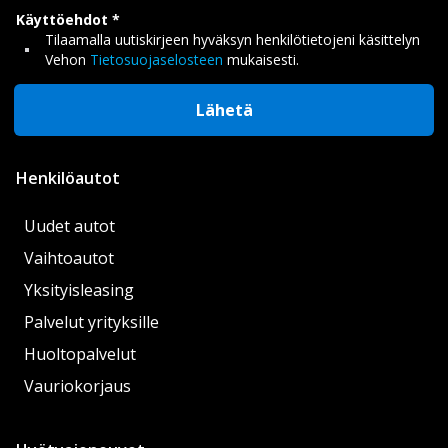
Käyttöehdot
Tilaamalla uutiskirjeen hyväksyn henkilötietojeni käsittelyn
Vehon
Tietosuojaselosteen
mukaisesti.
Lähetä
Henkilöautot
Uudet autot
Vaihtoautot
Yksityisleasing
Palvelut yrityksille
Huoltopalvelut
Vauriokorjaus