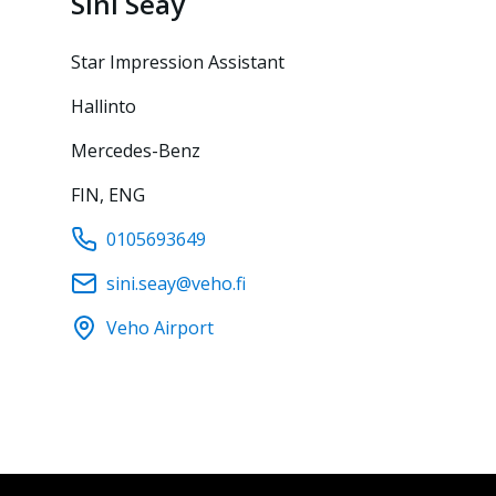
Sini
Seay
Star Impression Assistant
Hallinto
Mercedes-Benz
FIN, ENG
0105693649
sini.seay@veho.fi
Veho Airport