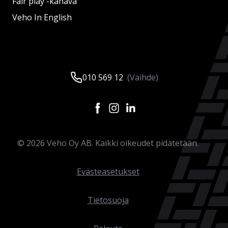
Fair play -kanava
Veho In English
010 569 12
(Vaihde)
©
2026
Veho Oy AB. Kaikki oikeudet pidätetään.
Evästeasetukset
Tietosuoja