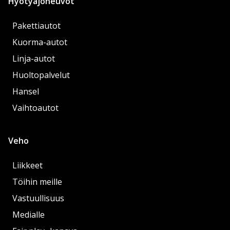
Hyötyajoneuvot
Pakettiautot
Kuorma-autot
Linja-autot
Huoltopalvelut
Hansel
Vaihtoautot
Veho
Liikkeet
Töihin meille
Vastuullisuus
Medialle