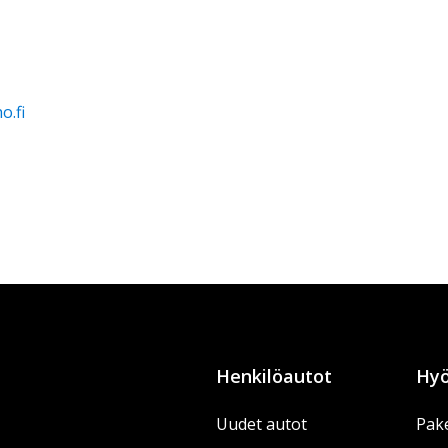
o.fi
Henkilöautot
Hyö
Uudet autot
Pake