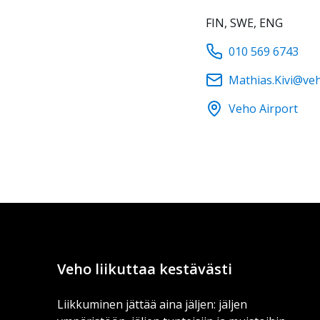
FIN, SWE, ENG
010 569 6743
Mathias.Kivi@veh
Veho Airport
Veho liikuttaa kestävästi
Liikkuminen jättää aina jäljen: jäljen