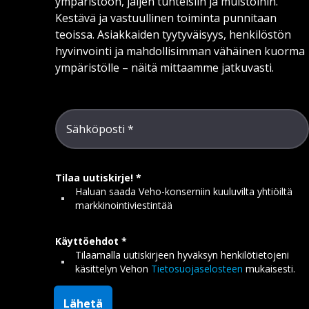
ympäristöön, jäljen tunteisiin ja muistoihin.
Kestävä ja vastuullinen toiminta punnitaan
teoissa. Asiakkaiden tyytyväisyys, henkilöstön
hyvinvointi ja mahdollisimman vähäinen kuorma
ympäristölle – näitä mittaamme jatkuvasti.
Sähköposti
Tilaa uutiskirje!
Haluan saada Veho-konserniin kuuluvilta yhtiöiltä
markkinointiviestintää
Käyttöehdot
Tilaamalla uutiskirjeen hyväksyn henkilötietojeni
käsittelyn Vehon
Tietosuojaselosteen
mukaisesti.
Lähetä