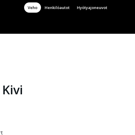
Veho
Henkilöautot
Hyötyajoneuvot
Kivi
rt