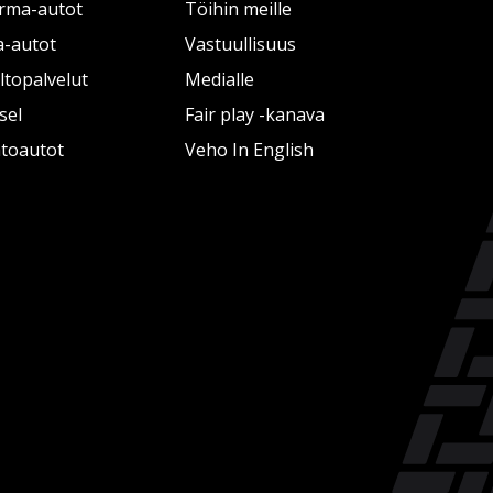
rma-autot
Töihin meille
a-autot
Vastuullisuus
topalvelut
Medialle
sel
Fair play -kanava
htoautot
Veho In English