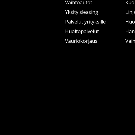
Vaihtoautot
Kuo
Yksityisleasing
Linj
Palvelut yrityksille
Huol
Huoltopalvelut
Han
Vauriokorjaus
Vai