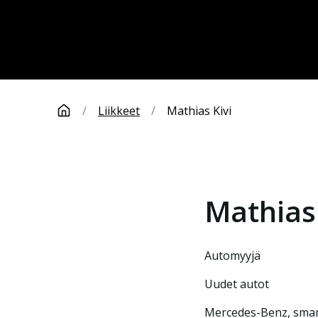
/
Liikkeet
/
Mathias Kivi
Mathias
automyyjä
Uudet autot
Mercedes-Benz, sma