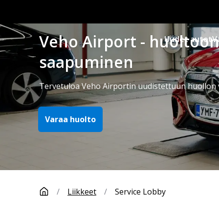
Veho Airport - huoltoo
Uudet autot
V
saapuminen
Tervetuloa Veho Airportin uudistettuun huollon
Varaa huolto
/
Liikkeet
/
Service Lobby