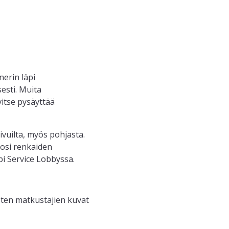
erin läpi
esti. Muita
vitse pysäyttää
vuilta, myös pohjasta.
tosi renkaiden
i Service Lobbyssa.
sten matkustajien kuvat