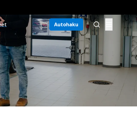
eet
Autohaku