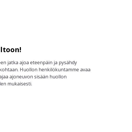
ltoon!
en jatka ajoa eteenpäin ja pysähdy
kohtaan. Huollon henkilökuntamme avaa
 ajaa ajoneuvon sisään huollon
den mukaisesti.