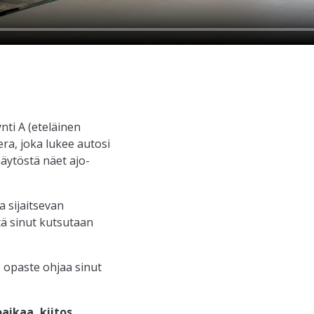
nti A (eteläinen
ra, joka lukee autosi
näytöstä näet ajo-
a sijaitsevan
tä sinut kutsutaan
, opaste ohjaa sinut
ikaa, kiitos.