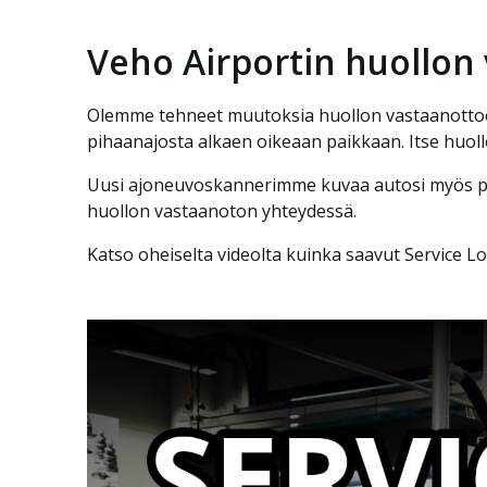
Veho Airportin huollon
Olemme tehneet muutoksia huollon vastaanottoon
pihaanajosta alkaen oikeaan paikkaan. Itse huoll
Uusi ajoneuvoskannerimme kuvaa autosi myös poh
huollon vastaanoton yhteydessä.
Katso oheiselta videolta kuinka saavut Service L