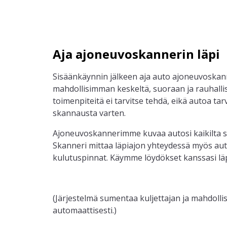
Aja ajoneuvoskannerin läpi
Sisäänkäynnin jälkeen aja auto ajoneuvoskann
mahdollisimman keskeltä, suoraan ja rauhallis
toimenpiteitä ei tarvitse tehdä, eikä autoa tar
skannausta varten.
Ajoneuvoskannerimme kuvaa autosi kaikilta si
Skanneri mittaa läpiajon yhteydessä myös au
kulutuspinnat. Käymme löydökset kanssasi läp
(Järjestelmä sumentaa kuljettajan ja mahdolli
automaattisesti.)