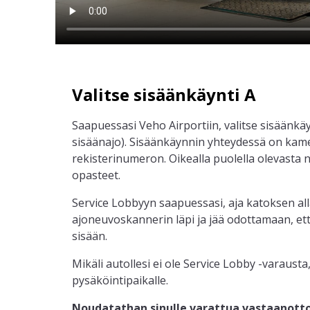
Valitse sisäänkäynti A
Saapuessasi Veho Airportiin, valitse sisäänkäy
sisäänajo). Sisäänkäynnin yhteydessä on kame
rekisterinumeron. Oikealla puolella olevasta 
opasteet.
Service Lobbyyn saapuessasi, aja katoksen all
ajoneuvoskannerin läpi ja jää odottamaan, et
sisään.
Mikäli autollesi ei ole Service Lobby -varausta
pysäköintipaikalle.
Noudatathan sinulle varattua vastaanottoa