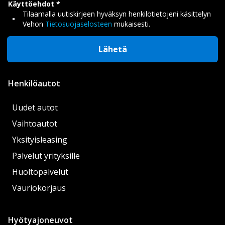
Käyttöehdot
Tilaamalla uutiskirjeen hyväksyn henkilötietojeni käsittelyn
Vehon
Tietosuojaselosteen
mukaisesti.
Lähetä
Henkilöautot
Uudet autot
Vaihtoautot
Yksityisleasing
Palvelut yrityksille
Huoltopalvelut
Vauriokorjaus
Hyötyajoneuvot