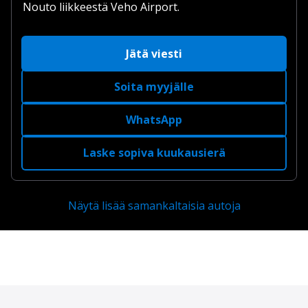
Nouto liikkeestä Veho Airport.
Jätä viesti
Soita myyjälle
WhatsApp
Laske sopiva kuukausierä
Näytä lisää samankaltaisia autoja