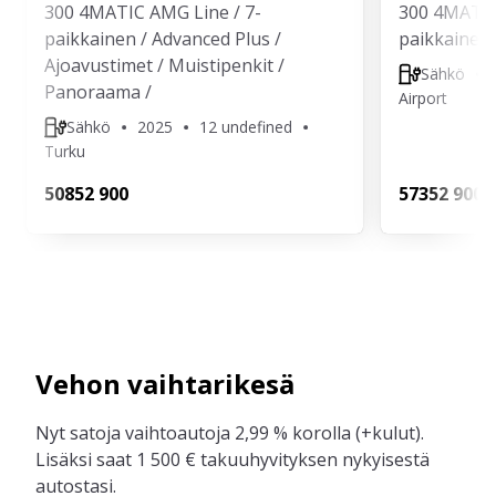
300 4MATIC AMG Line / 7-
300 4MATIC 
paikkainen / Advanced Plus /
paikkainen!
Ajoavustimet / Muistipenkit /
Sähkö
Panoraama /
Airport
Sähkö
2025
12 undefined
Turku
508
52 900
573
52 900
Vehon vaihtarikesä
Nyt satoja vaihtoautoja 2,99 % korolla (+kulut).
Lisäksi saat 1 500 € takuuhyvityksen nykyisestä
autostasi.