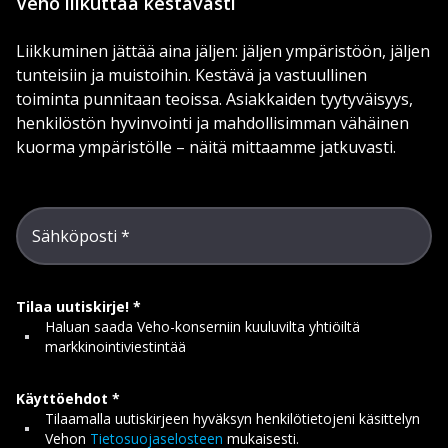
Veho liikuttaa kestävästi
Liikkuminen jättää aina jäljen: jäljen ympäristöön, jäljen
tunteisiin ja muistoihin. Kestävä ja vastuullinen
toiminta punnitaan teoissa. Asiakkaiden tyytyväisyys,
henkilöstön hyvinvointi ja mahdollisimman vähäinen
kuorma ympäristölle – näitä mittaamme jatkuvasti.
Sähköposti
Tilaa uutiskirje!
Haluan saada Veho-konserniin kuuluvilta yhtiöiltä
markkinointiviestintää
Käyttöehdot
Tilaamalla uutiskirjeen hyväksyn henkilötietojeni käsittelyn
Vehon
Tietosuojaselosteen
mukaisesti.