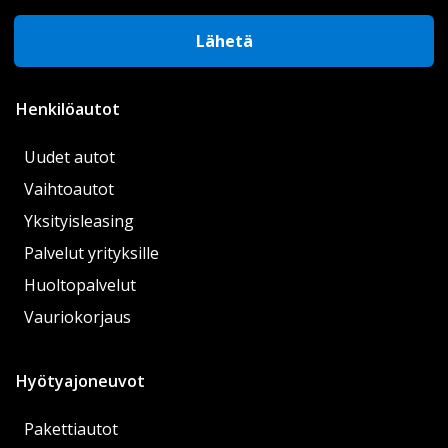
Lähetä
Henkilöautot
Uudet autot
Vaihtoautot
Yksityisleasing
Palvelut yrityksille
Huoltopalvelut
Vauriokorjaus
Hyötyajoneuvot
Pakettiautot