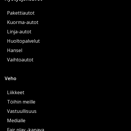
Pakettiautot
Kuorma-autot
Linja-autot
Huoltopalvelut
Hansel
Vaihtoautot
Veho
Liikkeet
Töihin meille
Vastuullisuus
Medialle
Fair play -kanava