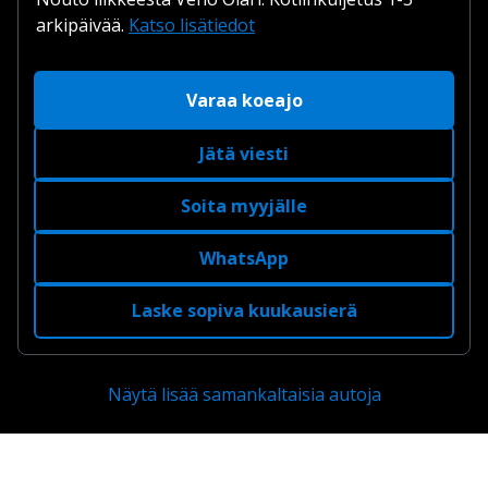
arkipäivää.
Katso lisätiedot
Varaa koeajo
Jätä viesti
Soita myyjälle
WhatsApp
Laske sopiva kuukausierä
Näytä lisää samankaltaisia autoja