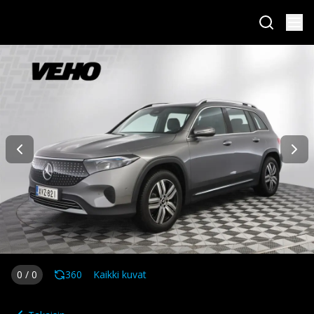
0
/
0
360
Kaikki kuvat