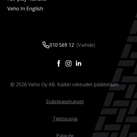
Veho In English
010 569 12
(Vaihde)
©
2026
Veho Oy AB. Kaikki oikeudet pidätetään.
Evästeasetukset
Tietosuoja
Palaute