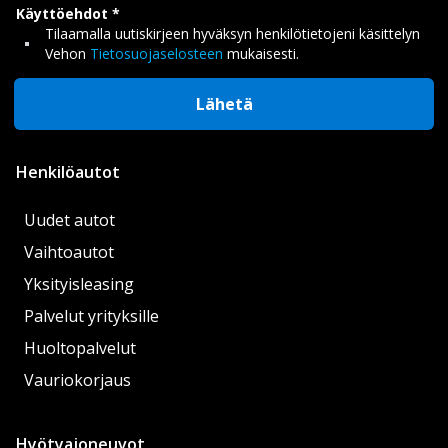
Käyttöehdot
Tilaamalla uutiskirjeen hyväksyn henkilötietojeni käsittelyn
Vehon
Tietosuojaselosteen
mukaisesti.
Lähetä
Henkilöautot
Uudet autot
Vaihtoautot
Yksityisleasing
Palvelut yrityksille
Huoltopalvelut
Vauriokorjaus
Hyötyajoneuvot