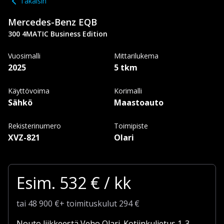
Takaisin
Mercedes-Benz
EQB
300 4MATIC Business Edition
Vuosimalli
Mittarilukema
2025
5 tkm
Käyttövoima
Korimalli
Sähkö
Maastoauto
Rekisterinumero
Toimipiste
XVZ-821
Olari
Esim.
532
€ / kk
tai
48 900
€
+
toimituskulut
294 €
Nouto liikkeestä Veho Olari.
Kotiinkuljetus 1-3