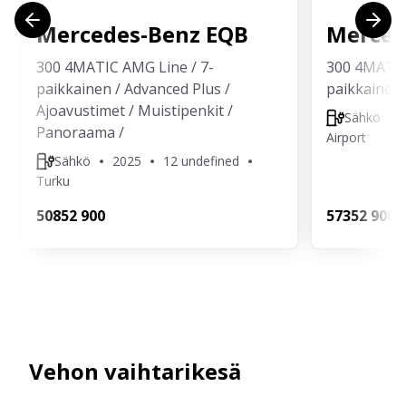
Mercedes-Benz
EQB
Merced
300 4MATIC AMG Line / 7-
300 4MATIC 
paikkainen / Advanced Plus /
paikkainen!
Ajoavustimet / Muistipenkit /
Sähkö
Panoraama /
Airport
Sähkö
2025
12 undefined
Turku
508
52 900
573
52 900
Vehon vaihtarikesä