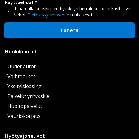
Käyttöehdot
Tilaamalla uutiskirjeen hyväksyn henkilötietojeni käsittelyn
Vehon
Tietosuojaselosteen
mukaisesti.
Lähetä
Henkilöautot
Uudet autot
Vaihtoautot
Yksityisleasing
Palvelut yrityksille
Huoltopalvelut
Vauriokorjaus
Hyötyajoneuvot