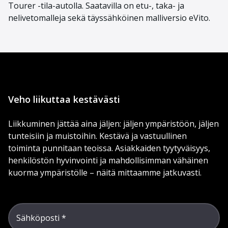
Tourer
-tila-auto
lla
. Saatavill
a on etu-, taka- ja
nelivetomalleja
sekä
täyssähköinen malliversio
eVito
.
Veho liikuttaa kestävästi
Liikkuminen jättää aina jäljen: jäljen ympäristöön, jäljen
tunteisiin ja muistoihin. Kestävä ja vastuullinen
toiminta punnitaan teoissa. Asiakkaiden tyytyväisyys,
henkilöstön hyvinvointi ja mahdollisimman vähäinen
kuorma ympäristölle – näitä mittaamme jatkuvasti.
Sähköposti