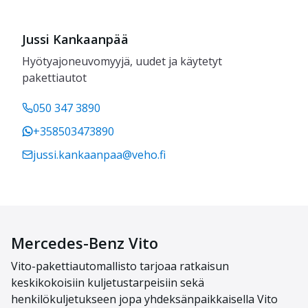
Jussi Kankaanpää
Hyötyajoneuvomyyjä, uudet ja käytetyt
pakettiautot
050 347 3890
+358503473890
jussi.kankaanpaa@veho.fi
Mercedes-Benz Vito
Vit
o
-
pakettiauto
mallisto
tarjoaa ratkais
un
keskikokoisiin kuljetustarpeisiin
sekä
henkilökuljetukseen
jopa yhdeksänpaikkais
ella
Vito