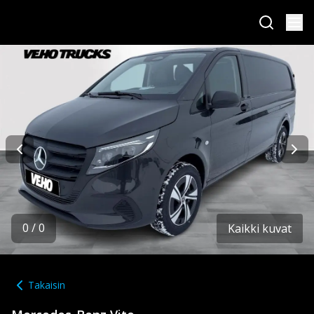
0
/
0
Kaikki kuvat
Takaisin