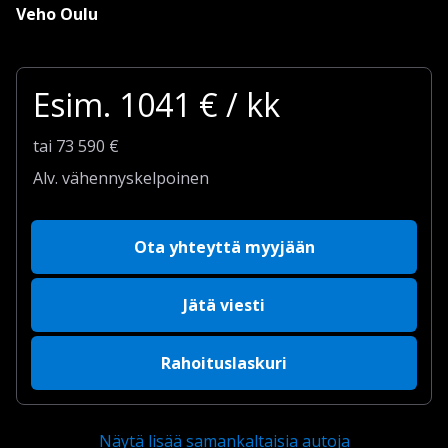
Veho Oulu
Esim.
1041
€ / kk
tai
73 590
€
Alv. vähennyskelpoinen
Ota yhteyttä myyjään
Jätä viesti
Rahoituslaskuri
Näytä lisää samankaltaisia autoja