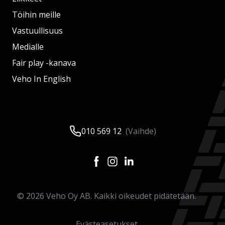
Töihin meille
Vastuullisuus
Medialle
Fair play -kanava
Veho In English
010 569 12
(Vaihde)
©
2026
Veho Oy AB. Kaikki oikeudet pidätetään.
Evästeasetukset