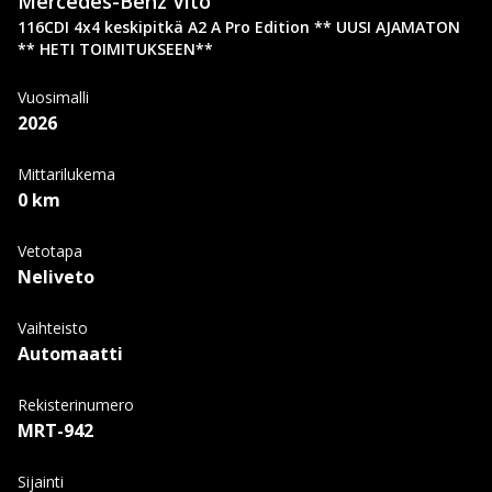
Mercedes-Benz
Vito
116CDI 4x4 keskipitkä A2 A Pro Edition ** UUSI AJAMATON
** HETI TOIMITUKSEEN**
Vuosimalli
2026
Mittarilukema
0 km
Vetotapa
Neliveto
Vaihteisto
Automaatti
Rekisterinumero
MRT-942
Sijainti