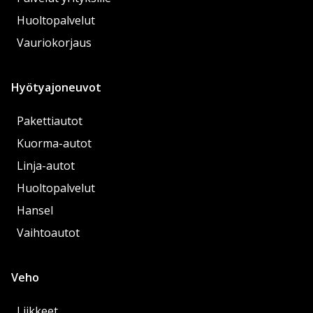
Huoltopalvelut
Vauriokorjaus
Hyötyajoneuvot
Pakettiautot
Kuorma-autot
Linja-autot
Huoltopalvelut
Hansel
Vaihtoautot
Veho
Liikkeet