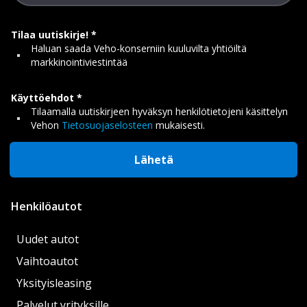
Tilaa uutiskirje!
Haluan saada Veho-konserniin kuuluvilta yhtiöiltä
markkinointiviestintää
Käyttöehdot
Tilaamalla uutiskirjeen hyväksyn henkilötietojeni käsittelyn
Vehon
Tietosuojaselosteen
mukaisesti.
Lähetä
Henkilöautot
Uudet autot
Vaihtoautot
Yksityisleasing
Palvelut yrityksille