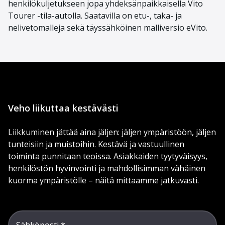
henkilökuljetukseen
jopa yhdeksänpaikkais
ella
Vito
Tourer
-tila-auto
lla
. Saatavill
a on etu-, taka- ja
nelivetomalleja
sekä
täyssähköinen malliversio
eVito
.
Veho liikuttaa kestävästi
Liikkuminen jättää aina jäljen: jäljen ympäristöön, jäljen
tunteisiin ja muistoihin. Kestävä ja vastuullinen
toiminta punnitaan teoissa. Asiakkaiden tyytyväisyys,
henkilöstön hyvinvointi ja mahdollisimman vähäinen
kuorma ympäristölle – näitä mittaamme jatkuvasti.
Sähköposti