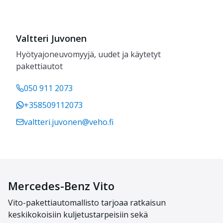
Valtteri Juvonen
Hyötyajoneuvomyyjä, uudet ja käytetyt
pakettiautot
050 911 2073
+358509112073
valtteri.juvonen@veho.fi
Mercedes-Benz Vito
Vit
o
-
pakettiauto
mallisto
tarjoaa ratkais
un
keskikokoisiin kuljetustarpeisiin
sekä