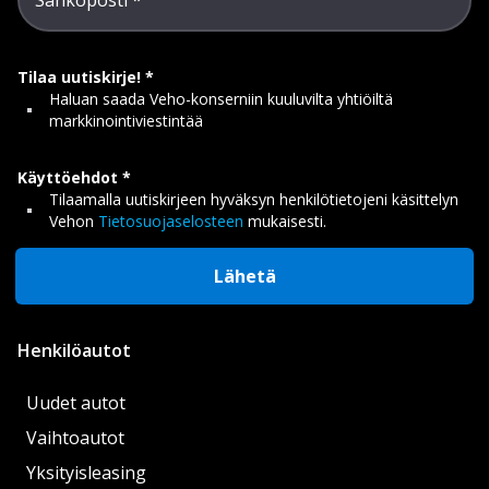
Tilaa uutiskirje!
Haluan saada Veho-konserniin kuuluvilta yhtiöiltä
markkinointiviestintää
Käyttöehdot
Tilaamalla uutiskirjeen hyväksyn henkilötietojeni käsittelyn
Vehon
Tietosuojaselosteen
mukaisesti.
Lähetä
Henkilöautot
Uudet autot
Vaihtoautot
Yksityisleasing