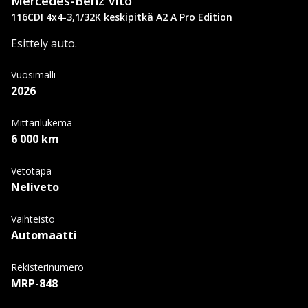
Mercedes-Benz
Vito
116CDI 4x4-3,1/32K keskipitkä A2 A Pro Edition
Esittely auto.
Vuosimalli
2026
Mittarilukema
6 000 km
Vetotapa
Neliveto
Vaihteisto
Automaatti
Rekisterinumero
MRP-848