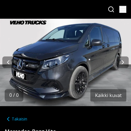
0
/
0
Kaikki kuvat
Takaisin