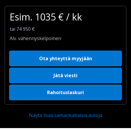
Esim.
1035
€ / kk
tai
74 950
€
Alv. vähennyskelpoinen
Ota yhteyttä myyjään
Jätä viesti
Rahoituslaskuri
Näytä lisää samankaltaisia autoja