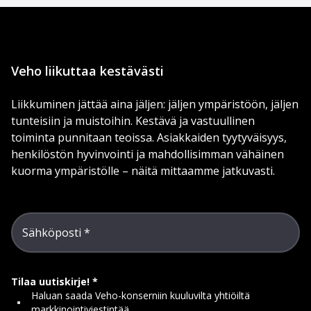
Veho liikuttaa kestävästi
Liikkuminen jättää aina jäljen: jäljen ympäristöön, jäljen
tunteisiin ja muistoihin. Kestävä ja vastuullinen
toiminta punnitaan teoissa. Asiakkaiden tyytyväisyys,
henkilöstön hyvinvointi ja mahdollisimman vähäinen
kuorma ympäristölle – näitä mittaamme jatkuvasti.
Sähköposti
Tilaa uutiskirje!
Haluan saada Veho-konserniin kuuluvilta yhtiöiltä
markkinointiviestintää