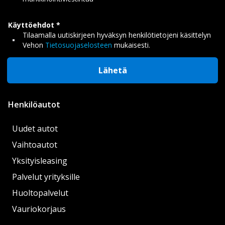
Käyttöehdot
Tilaamalla uutiskirjeen hyväksyn henkilötietojeni käsittelyn
Vehon
Tietosuojaselosteen
mukaisesti.
Lähetä
Henkilöautot
Uudet autot
Vaihtoautot
Yksityisleasing
Palvelut yrityksille
Huoltopalvelut
Vauriokorjaus