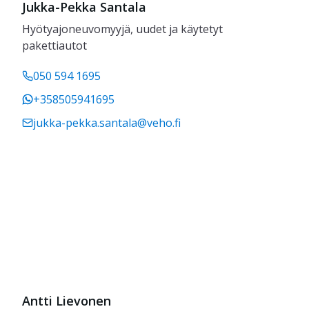
Jukka-Pekka Santala
Hyötyajoneuvomyyjä, uudet ja käytetyt
pakettiautot
050 594 1695
+358505941695
jukka-pekka.santala@veho.fi
Antti Lievonen