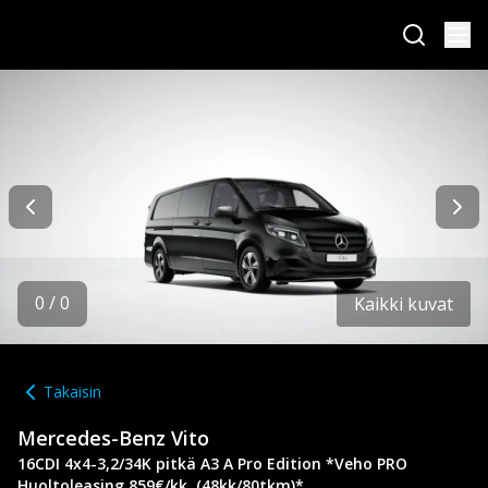
0
/
0
Kaikki kuvat
Takaisin
Mercedes-Benz
Vito
16CDI 4x4-3,2/34K pitkä A3 A Pro Edition *Veho PRO
Huoltoleasing 859€/kk, (48kk/80tkm)*