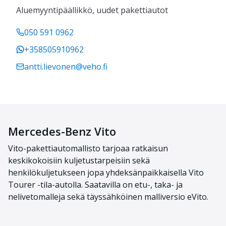
Aluemyyntipäällikkö, uudet pakettiautot
050 591 0962
+358505910962
antti.lievonen@veho.fi
Mercedes-Benz Vito
Vit
o
-
pakettiauto
mallisto
tarjoaa ratkais
un
keskikokoisiin kuljetustarpeisiin
sekä
henkilökuljetukseen
jopa yhdeksänpaikkais
ella
Vito
Tourer
-tila-auto
lla
. Saatavill
a on etu-, taka- ja
nelivetomalleja
sekä
täyssähköinen malliversio
eVito
.