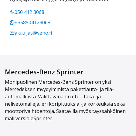
050 412 3068
+358504123068
aki.uljas@veho.fi
Mercedes-Benz Sprinter
Monipuoli
nen
Mercedes-Benz
Sprinter
on yksi
Mercedeksen myydyimmistä paketti
auto-
ja tila-
automalleista.
Valittavana on etu-, taka- ja
nelivetomalleja, eri koripituuksia -ja korkeuksia sekä
moottorivaihtoehtoja.
Saatavilla myös täyssähköinen
malliversio
eSprinter
.