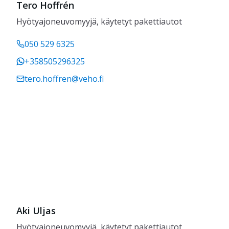
Tero Hoffrén
Hyötyajoneuvomyyjä, käytetyt pakettiautot
050 529 6325
+358505296325
tero.hoffren@veho.fi
Aki Uljas
Hyötyajoneuvomyyjä, käytetyt pakettiautot