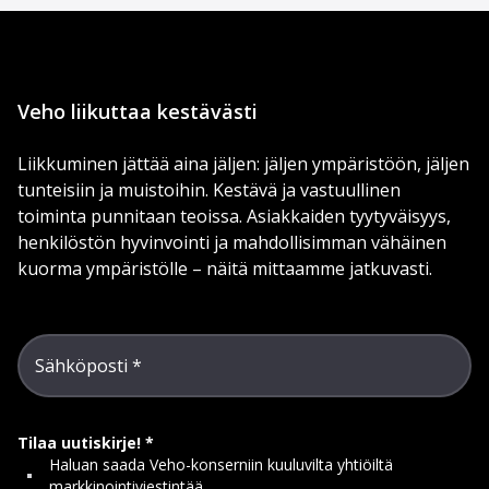
Veho liikuttaa kestävästi
Liikkuminen jättää aina jäljen: jäljen ympäristöön, jäljen
tunteisiin ja muistoihin. Kestävä ja vastuullinen
toiminta punnitaan teoissa. Asiakkaiden tyytyväisyys,
henkilöstön hyvinvointi ja mahdollisimman vähäinen
kuorma ympäristölle – näitä mittaamme jatkuvasti.
Sähköposti
Tilaa uutiskirje!
Haluan saada Veho-konserniin kuuluvilta yhtiöiltä
markkinointiviestintää