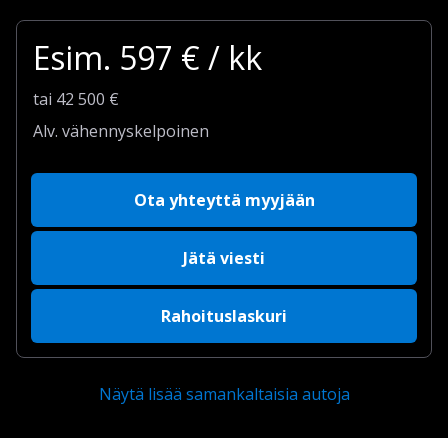
Esim.
597
€ / kk
tai
42 500
€
Alv. vähennyskelpoinen
Ota yhteyttä myyjään
Jätä viesti
Rahoituslaskuri
Näytä lisää samankaltaisia autoja