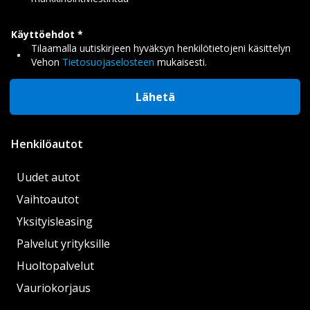
Käyttöehdot
Tilaamalla uutiskirjeen hyväksyn henkilötietojeni käsittelyn
Vehon
Tietosuojaselosteen
mukaisesti.
Lähetä
Henkilöautot
Uudet autot
Vaihtoautot
Yksityisleasing
Palvelut yrityksille
Huoltopalvelut
Vauriokorjaus