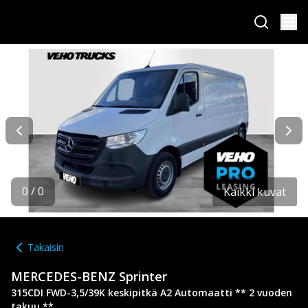
0
/
0
Kaikki kuvat
Takaisin
MERCEDES-BENZ
Sprinter
315CDI FWD-3,5/39K keskipitkä A2 Automaatti ** 2 vuoden
takuu **