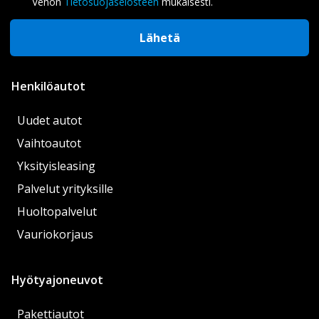
Vehon
Tietosuojaselosteen
mukaisesti.
Lähetä
Henkilöautot
Uudet autot
Vaihtoautot
Yksityisleasing
Palvelut yrityksille
Huoltopalvelut
Vauriokorjaus
Hyötyajoneuvot
Pakettiautot