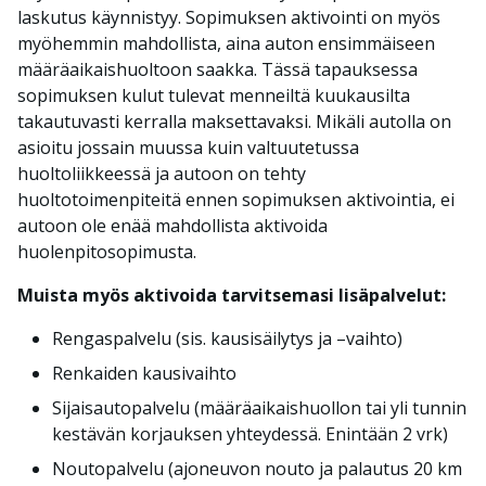
laskutus käynnistyy. Sopimuksen aktivointi on myös
myöhemmin mahdollista, aina auton ensimmäiseen
määräaikaishuoltoon saakka. Tässä tapauksessa
sopimuksen kulut tulevat menneiltä kuukausilta
takautuvasti kerralla maksettavaksi. Mikäli autolla on
asioitu jossain muussa kuin valtuutetussa
huoltoliikkeessä ja autoon on tehty
huoltotoimenpiteitä ennen sopimuksen aktivointia, ei
autoon ole enää mahdollista aktivoida
huolenpitosopimusta.
Muista myös aktivoida tarvitsemasi lisäpalvelut:
Rengaspalvelu (sis. kausisäilytys ja –vaihto)
Renkaiden kausivaihto
Sijaisautopalvelu (määräaikaishuollon tai yli tunnin
kestävän korjauksen yhteydessä. Enintään 2 vrk)
Noutopalvelu (ajoneuvon nouto ja palautus 20 km