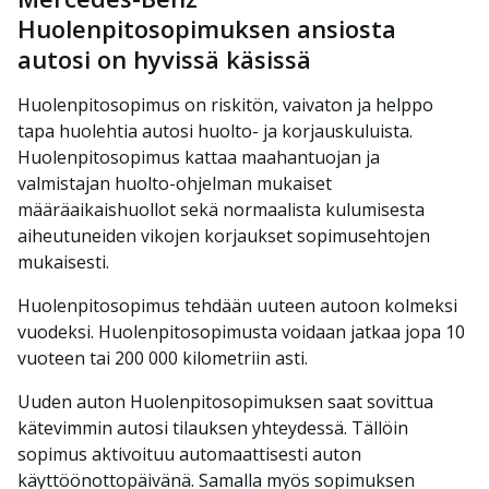
Huolenpitosopimuksen ansiosta
autosi on hyvissä käsissä
Huolenpitosopimus on riskitön, vaivaton ja helppo
tapa huolehtia autosi huolto- ja korjauskuluista.
Huolenpitosopimus kattaa maahantuojan ja
valmistajan huolto-ohjelman mukaiset
määräaikaishuollot sekä normaalista kulumisesta
aiheutuneiden vikojen korjaukset sopimusehtojen
mukaisesti.
Huolenpitosopimus tehdään uuteen autoon kolmeksi
vuodeksi. Huolenpitosopimusta voidaan jatkaa jopa 10
vuoteen tai 200 000 kilometriin asti.
Uuden auton Huolenpitosopimuksen saat sovittua
kätevimmin autosi tilauksen yhteydessä. Tällöin
sopimus aktivoituu automaattisesti auton
käyttöönottopäivänä. Samalla myös sopimuksen