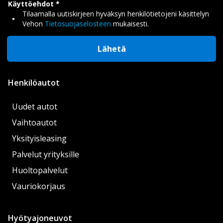
Käyttöehdot
Tilaamalla uutiskirjeen hyväksyn henkilötietojeni käsittelyn
Vehon
Tietosuojaselosteen
mukaisesti.
Lähetä
Henkilöautot
Uudet autot
Vaihtoautot
Yksityisleasing
Palvelut yrityksille
Huoltopalvelut
Vauriokorjaus
Hyötyajoneuvot