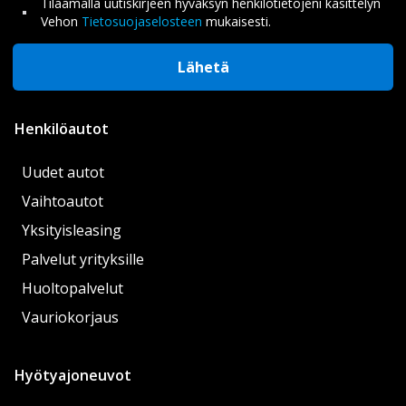
Tilaamalla uutiskirjeen hyväksyn henkilötietojeni käsittelyn
Vehon
Tietosuojaselosteen
mukaisesti.
Lähetä
Henkilöautot
Uudet autot
Vaihtoautot
Yksityisleasing
Palvelut yrityksille
Huoltopalvelut
Vauriokorjaus
Hyötyajoneuvot