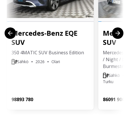
Mercedes-Benz
EQE
Merced
SUV
SUV
350 4MATIC SUV Business Edition
Mercedes-
/ Night / Di
Sähkö
2026
Olari
Burmester /
Sähkö
Turku
988
93 780
860
91 900