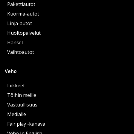
Pakettiautot
Kuorma-autot
Linja-autot
Huoltopalvelut
Hansel
Vaihtoautot
Veho
Liikkeet
Töihin meille
Vastuullisuus
Medialle
Fair play -kanava
Veho In English