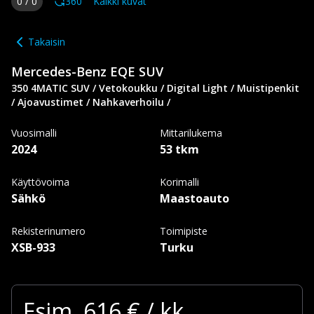
0
/
0
360
Kaikki kuvat
Takaisin
Mercedes-Benz
EQE SUV
350 4MATIC SUV / Vetokoukku / Digital Light / Muistipenkit
/ Ajoavustimet / Nahkaverhoilu /
Vuosimalli
Mittarilukema
2024
53 tkm
Käyttövoima
Korimalli
Sähkö
Maastoauto
Rekisterinumero
Toimipiste
XSB-933
Turku
Esim.
616
€ / kk