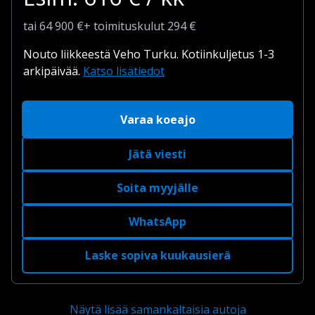
tai
64 900
€
+
toimituskulut
294 €
Nouto liikkeestä Veho Turku.
Kotiinkuljetus 1-3
arkipäivää.
Katso lisätiedot
Varaa koeajo
Jätä viesti
Soita myyjälle
WhatsApp
Laske sopiva kuukausierä
Näytä lisää samankaltaisia autoja