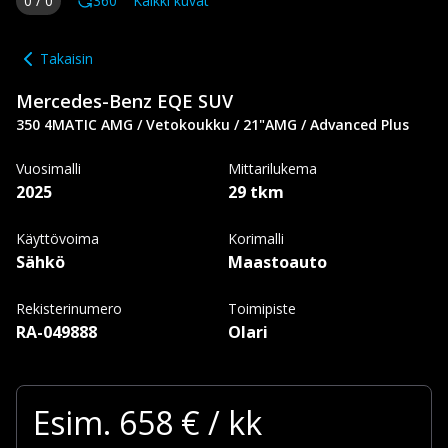
0
/
0
360
Kaikki kuvat
Takaisin
Mercedes-Benz
EQE SUV
350 4MATIC AMG / Vetokoukku / 21"AMG / Advanced Plus
Vuosimalli
Mittarilukema
2025
29 tkm
Käyttövoima
Korimalli
Sähkö
Maastoauto
Rekisterinumero
Toimipiste
RA-049888
Olari
Esim.
658
€ / kk