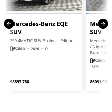
Mercedes-Benz
EQE
Merced
SUV
SUV
350 4MATIC SUV Business Edition
Mercedes-
/ Night / Di
Sähkö
2026
Olari
Burmester /
Sähkö
Turku
988
93 780
860
91 900