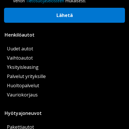
Vehon
Tietosuojaselosteen
mukaisesti.
Lähetä
Henkilöautot
Uudet autot
Vaihtoautot
Yksityisleasing
Palvelut yrityksille
Huoltopalvelut
Vauriokorjaus
Hyötyajoneuvot
Pakettiautot