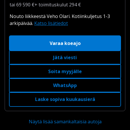
tai
69 590
€
+
toimituskulut
294 €
Nouto liikkeestä Veho Olari.
Kotiinkuljetus 1-3
arkipäivää.
Katso lisätiedot
Varaa koeajo
Jätä viesti
Soita myyjälle
WhatsApp
Laske sopiva kuukausierä
Näytä lisää samankaltaisia autoja