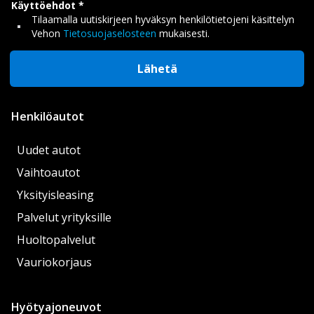
Käyttöehdot
Tilaamalla uutiskirjeen hyväksyn henkilötietojeni käsittelyn
Vehon
Tietosuojaselosteen
mukaisesti.
Lähetä
Henkilöautot
Uudet autot
Vaihtoautot
Yksityisleasing
Palvelut yrityksille
Huoltopalvelut
Vauriokorjaus
Hyötyajoneuvot