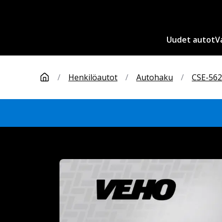
Uudet autot
V
/
Henkilöautot
/
Autohaku
/
CSE-562