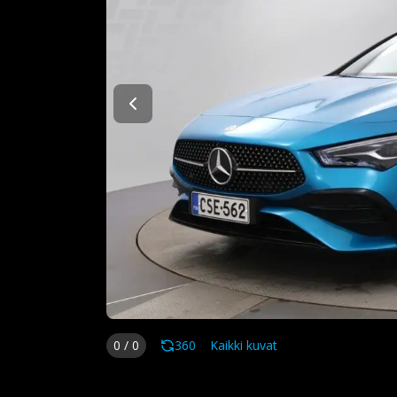
0
/
0
360
Kaikki kuvat