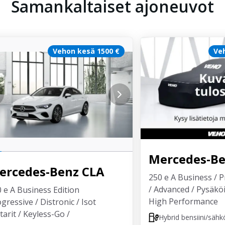
Samankaltaiset ajoneuvot
Vehon kesä 1500 €
Ve
Mercedes-B
ercedes-Benz
CLA
250 e A Business / P
/ Advanced / Pysäköi
 e A Business Edition
High Performance
gressive / Distronic / Isot
tarit / Keyless-Go /
Hybrid bensiini/sähk