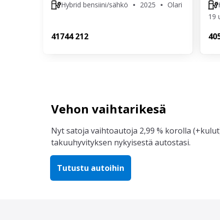
Hybrid bensiini/sähkö
2025
Olari
19 
417
44 212
40
Vehon vaihtarikesä
Nyt satoja vaihtoautoja 2,99 % korolla (+kulut)
takuuhyvityksen nykyisestä autostasi.
Tutustu autoihin