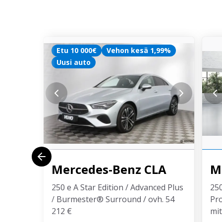
Etu 10 000€
Vehon kesä 1,99%
Uusi auto
Mercedes-Benz
CLA
M
250 e A Star Edition / Advanced Plus
250
/ Burmester® Surround / ovh. 54
Pro
212 €
mit