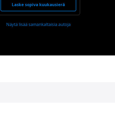
Laske sopiva kuukausierä
Näytä lisää samankaltaisia autoja