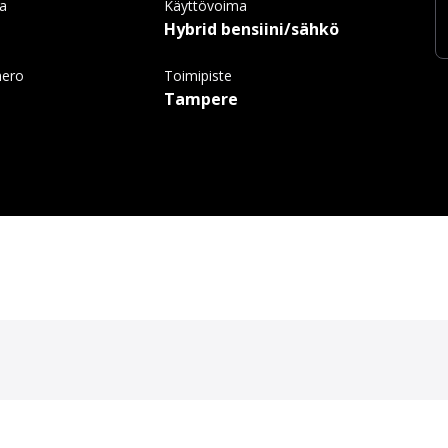
ma
Käyttövoima
Hybrid bensiini/sähkö
mero
Toimipiste
Tampere