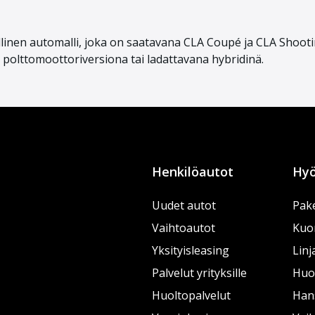
linen automalli, joka on saatavana CLA Coupé ja CLA Shooti
a polttomoottoriversiona tai ladattavana hybridinä.
Henkilöautot
Hyö
Uudet autot
Pake
Vaihtoautot
Kuo
Yksityisleasing
Linj
Palvelut yrityksille
Huol
Huoltopalvelut
Han