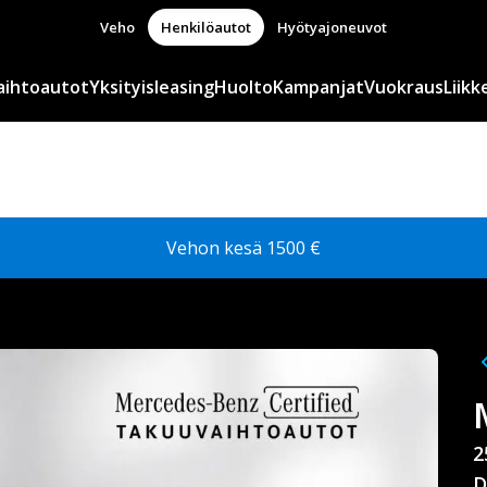
Veho
Henkilöautot
Hyötyajoneuvot
aihtoautot
Yksityisleasing
Huolto
Kampanjat
Vuokraus
Liikk
Vehon kesä 1500 €
2
D