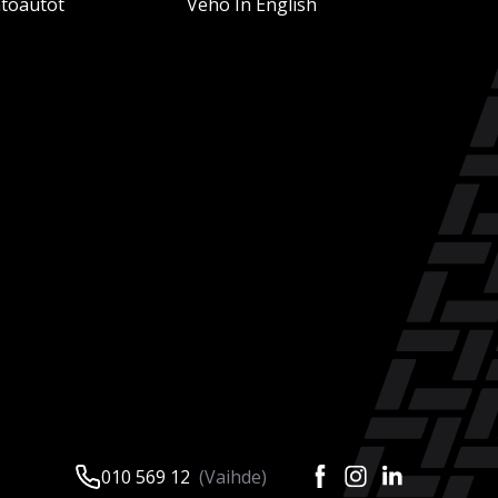
htoautot
Veho In English
010 569 12
(Vaihde)