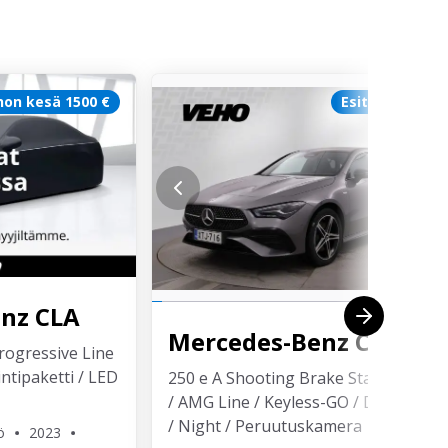
hon kesä 1500 €
Esittelyauto
enz
CLA
Mercedes-Benz
CLA
rogressive Line
ntipaketti / LED
250 e A Shooting Brake Star Edition
/ AMG Line / Keyless-GO / Distronic
/ Night / Peruutuskamera
ö
2023