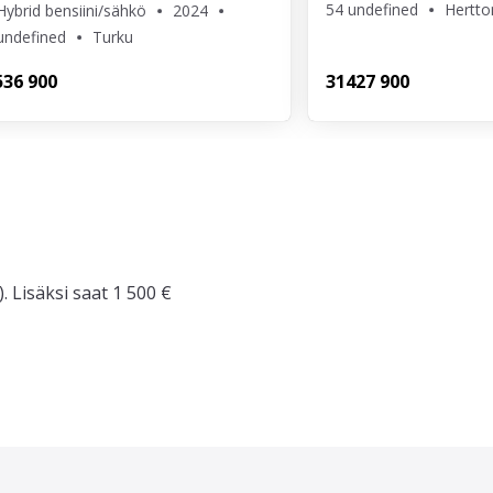
54 undefined
Hertto
Hybrid bensiini/sähkö
2024
undefined
Turku
5
36 900
314
27 900
. Lisäksi saat 1 500 €