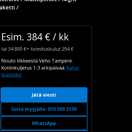
aketti /
Esim.
384
€ / kk
tai
34 800
€
+
toimituskulut
294 €
Nouto liikkeestä Veho Tampere.
Kotiinkuljetus 1-3 arkipäivää.
Katso
lisätiedot
Jätä viesti
Soita myyjälle
:
010 569 3130
WhatsApp