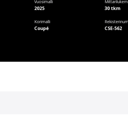
Vuosimalli
Mittariluke
2025
30 tkm
Korimalli
Rekisterinu
Coupé
CSE-562