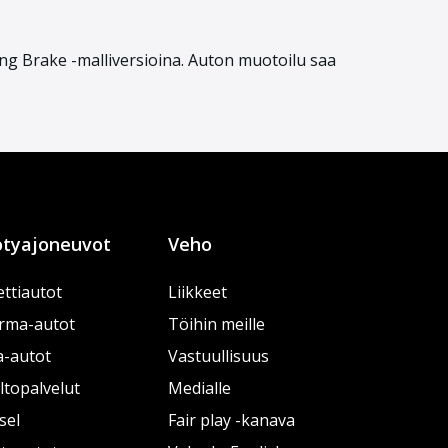
ng Brake -malliversioina. Auton muotoilu saa
tyajoneuvot
Veho
ttiautot
Liikkeet
rma-autot
Töihin meille
a-autot
Vastuullisuus
topalvelut
Medialle
sel
Fair play -kanava