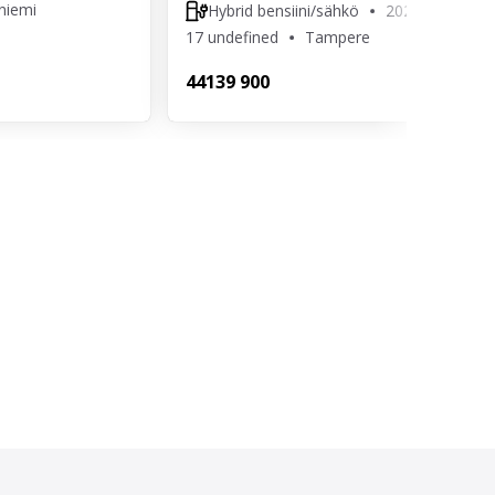
niemi
Hybrid bensiini/sähkö
2025
17 undefined
Tampere
441
39 900