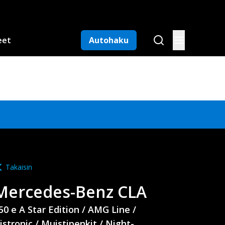
eet
Autohaku
Takaisin
Mercedes-Benz
CLA
50 e A Star Edition / AMG Line /
istronic / Muistipenkit / Night-