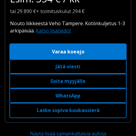
tai
29 890
€
+
toimituskulut
294 €
Nouto liikkeestä Veho Tampere.
Kotiinkuljetus 1-3
arkipäivää.
Katso lisätiedot
Varaa koeajo
Jätä viesti
Soita myyjälle
WhatsApp
Laske sopiva kuukausierä
Näytä lisää samankaltaisia autoja