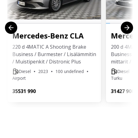
Mercedes-Benz
CLA
Merced
220 d 4MATIC A Shooting Brake
200 d 4MAT
Business / Burmester / Lisälämmitin
Business / 
/ Muistipenkit / Distronic Plus
mittarit / M
Diesel
2023
100 undefined
Diesel
Airport
Turku
355
31 990
314
27 900