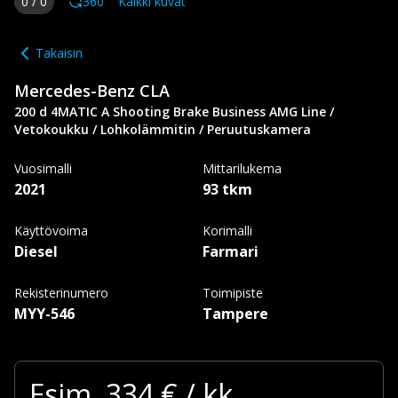
0
/
0
360
Kaikki kuvat
Takaisin
Mercedes-Benz
CLA
200 d 4MATIC A Shooting Brake Business AMG Line /
Vetokoukku / Lohkolämmitin / Peruutuskamera
Vuosimalli
Mittarilukema
2021
93 tkm
Käyttövoima
Korimalli
Diesel
Farmari
Rekisterinumero
Toimipiste
MYY-546
Tampere
Esim.
334
€ / kk