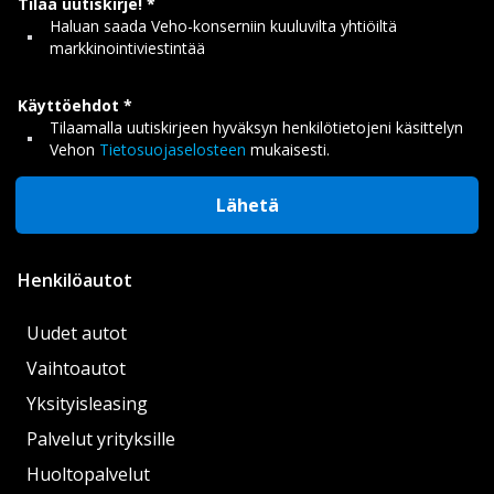
Tilaa uutiskirje!
Haluan saada Veho-konserniin kuuluvilta yhtiöiltä
markkinointiviestintää
Käyttöehdot
Tilaamalla uutiskirjeen hyväksyn henkilötietojeni käsittelyn
Vehon
Tietosuojaselosteen
mukaisesti.
Lähetä
Henkilöautot
Uudet autot
Vaihtoautot
Yksityisleasing
Palvelut yrityksille
Huoltopalvelut