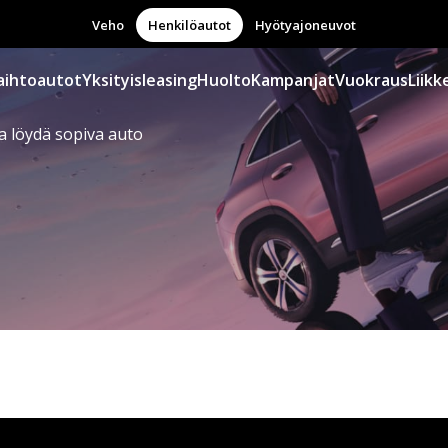
Veho
Henkilöautot
Hyötyajoneuvot
aihtoautot
Yksityisleasing
Huolto
Kampanjat
Vuokraus
Liikk
a löydä sopiva auto