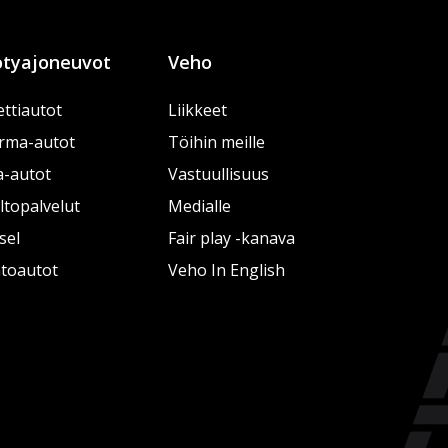
tyajoneuvot
Veho
ttiautot
Liikkeet
rma-autot
Töihin meille
a-autot
Vastuullisuus
topalvelut
Medialle
sel
Fair play -kanava
htoautot
Veho In English