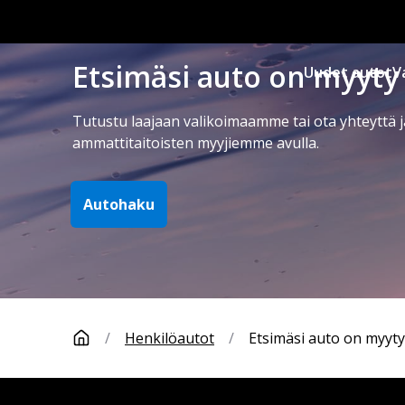
Etsimäsi auto on myyty
Uudet autot
V
Tutustu laajaan valikoimaamme tai ota yhteyttä j
ammattitaitoisten myyjiemme avulla.
Autohaku
/
Henkilöautot
/
Etsimäsi auto on myyty