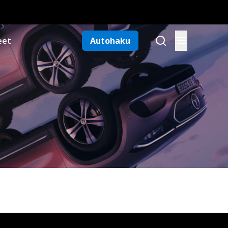
eet
Autohaku