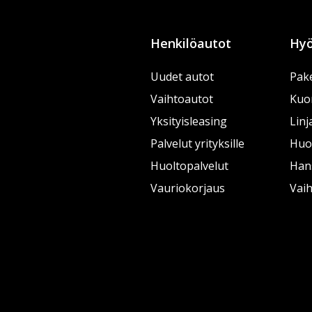
Henkilöautot
Hyö
Uudet autot
Pake
Vaihtoautot
Kuo
Yksityisleasing
Linj
Palvelut yrityksille
Huol
Huoltopalvelut
Han
Vauriokorjaus
Vai