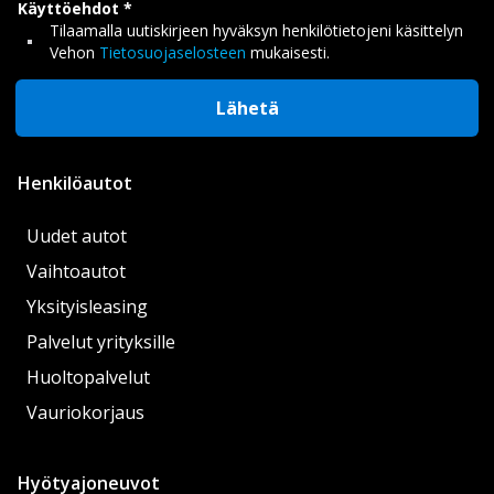
Käyttöehdot
Tilaamalla uutiskirjeen hyväksyn henkilötietojeni käsittelyn
Vehon
Tietosuojaselosteen
mukaisesti.
Lähetä
Henkilöautot
Uudet autot
Vaihtoautot
Yksityisleasing
Palvelut yrityksille
Huoltopalvelut
Vauriokorjaus
Hyötyajoneuvot