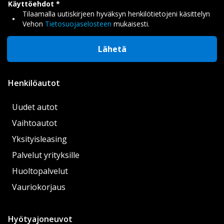
Käyttöehdot
Tilaamalla uutiskirjeen hyväksyn henkilötietojeni käsittelyn
Vehon
Tietosuojaselosteen
mukaisesti.
Lähetä
Henkilöautot
Uudet autot
Vaihtoautot
Yksityisleasing
Palvelut yrityksille
Huoltopalvelut
Vauriokorjaus
Hyötyajoneuvot