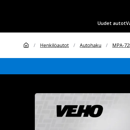
Uudet autot
V
/
Henkilöautot
/
Autohaku
/
MPA-72