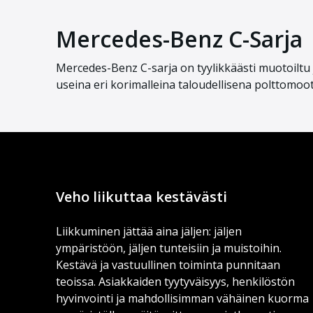
Mercedes-Benz C-Sarja
Mercedes-Benz C-sarja on tyylikkäästi muotoiltu j
useina eri korimalleina taloudellisena polttomoot
Veho liikuttaa kestävästi
Liikkuminen jättää aina jäljen: jäljen
ympäristöön, jäljen tunteisiin ja muistoihin.
Kestävä ja vastuullinen toiminta punnitaan
teoissa. Asiakkaiden tyytyväisyys, henkilöstön
hyvinvointi ja mahdollisimman vähäinen kuorma