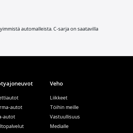
yimmistä automalleista. C-sarja on saatavilla
tyajoneuvot
Veho
ttiautot
Liikkeet
rma-autot
Töihin meille
a-autot
Vastuullisuus
topalvelut
Medialle