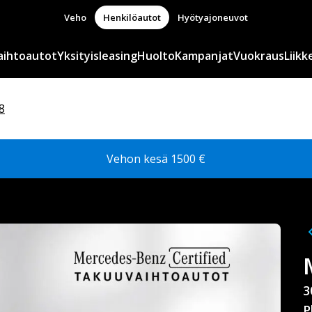
Veho
Henkilöautot
Hyötyajoneuvot
aihtoautot
Yksityisleasing
Huolto
Kampanjat
Vuokraus
Liikk
8
Vehon kesä 1500 €
3
P