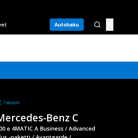
eet
Autohaku
Takaisin
Mercedes-Benz
C
00 e 4MATIC A Business / Advanced
lus -paketti / Avantgarde /