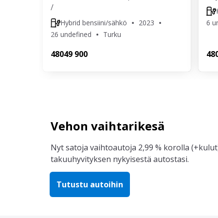
/
Hybrid bensiini/sähkö
2023
6 u
26 undefined
Turku
480
49 900
48
Vehon vaihtarikesä
Nyt satoja vaihtoautoja 2,99 % korolla (+kulut)
takuuhyvityksen nykyisestä autostasi.
Tutustu autoihin