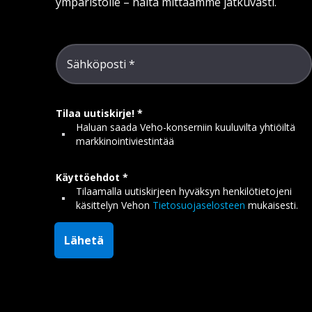
ympäristölle – näitä mittaamme jatkuvasti.
Sähköposti
Tilaa uutiskirje!
Haluan saada Veho-konserniin kuuluvilta yhtiöiltä
markkinointiviestintää
Käyttöehdot
Tilaamalla uutiskirjeen hyväksyn henkilötietojeni
käsittelyn Vehon
Tietosuojaselosteen
mukaisesti.
Lähetä