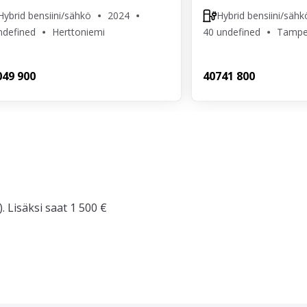
Hybrid bensiini/sähkö
2024
Hybrid bensiini/sähk
ndefined
Herttoniemi
40 undefined
Tampe
0
49 900
407
41 800
. Lisäksi saat 1 500 €