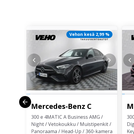
Vehon kesä 2,99 %
Mercedes-Benz
C
M
300 e 4MATIC A Business AMG /
300
Night / Vetokoukku / Muistipenkit /
Dig
Panoraama / Head-Up / 360-kamera
Ke