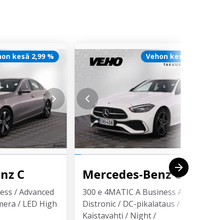
on kesä 2,99 %
Vehon kesä 1500 €
enz
C
Mercedes-Benz
C
ess / Advanced
300 e 4MATIC A Business AMG /
amera / LED High
Distronic / DC-pikalataus /
Kaistavahti / Night /