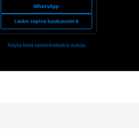
WhatsApp
Laske sopiva kuukausierä
Näytä lisää samankaltaisia autoja