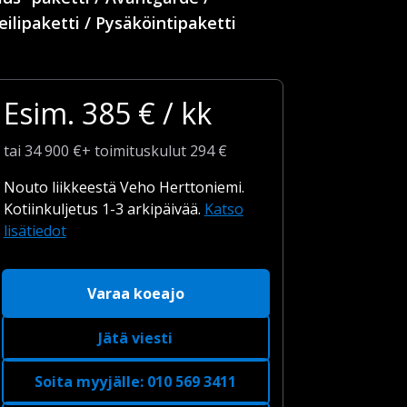
eilipaketti / Pysäköintipaketti
Esim.
385
€ / kk
tai
34 900
€
+
toimituskulut
294 €
Nouto liikkeestä Veho Herttoniemi.
Kotiinkuljetus 1-3 arkipäivää.
Katso
lisätiedot
Varaa koeajo
Jätä viesti
Soita myyjälle
:
010 569 3411