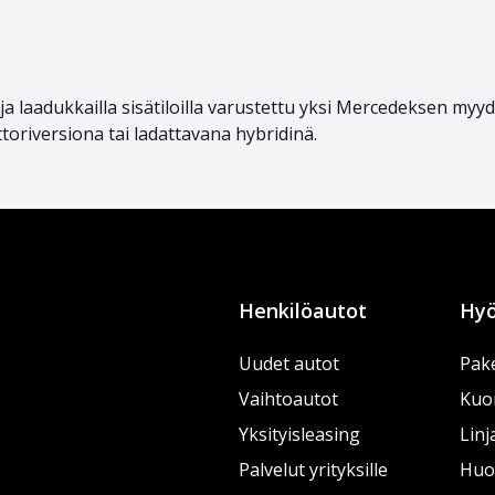
a laadukkailla sisätiloilla varustettu yksi Mercedeksen myyd
toriversiona tai ladattavana hybridinä.
Henkilöautot
Hyö
Uudet autot
Pake
Vaihtoautot
Kuo
Yksityisleasing
Linj
Palvelut yrityksille
Huol