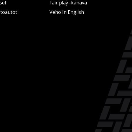
sel
Fair play -kanava
htoautot
Veho In English