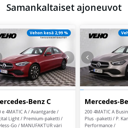
Samankaltaiset ajoneuvot
Vehon kesä 2,99 %
Veh
ercedes-Benz
C
Mercedes-B
 e 4MATIC A / Avantgarde /
200 4MATIC A Busin
ital Light / Premium-paketti /
Plus -paketti / P. K
yless-Go / MANUFAKTUR väri
Performance /