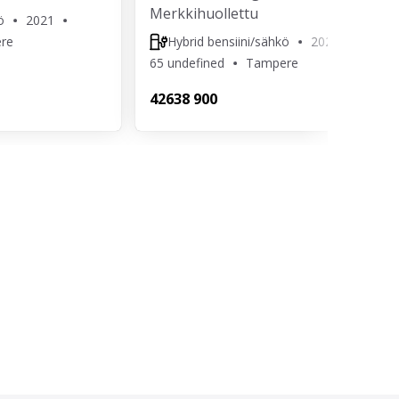
Merkkihuollettu
ö
2021
re
Hybrid bensiini/sähkö
2023
65 undefined
Tampere
426
38 900