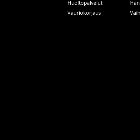
Huoltopalvelut
Han
Vauriokorjaus
Vai