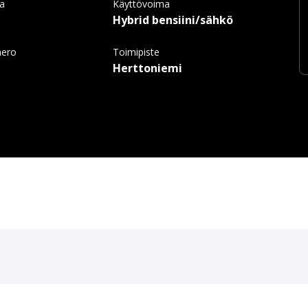
ma
Käyttövoima
Hybrid bensiini/sähkö
mero
Toimipiste
Herttoniemi