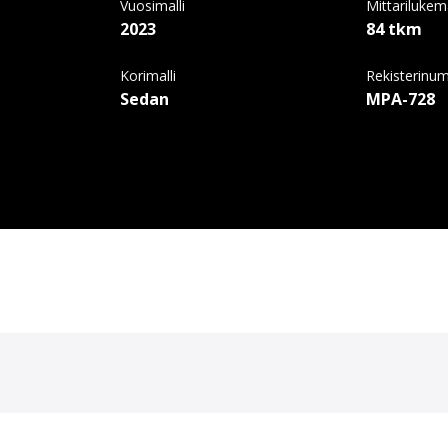
Vuosimalli
Mittariluke
2023
84 tkm
Korimalli
Rekisterinu
Sedan
MPA-728