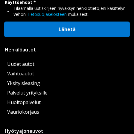
Käyttöehdot
Tilaamalla uutiskirjeen hyväksyn henkilötietojeni käsittelyn
Vehon
Tietosuojaselosteen
mukaisesti.
Lähetä
Henkilöautot
Uudet autot
Vaihtoautot
Yksityisleasing
Palvelut yrityksille
Huoltopalvelut
Vauriokorjaus
Hyötyajoneuvot