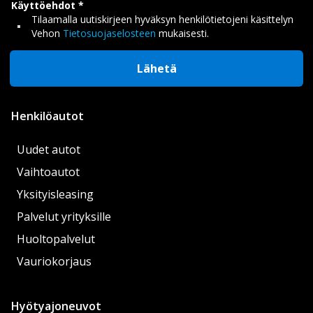
Käyttöehdot
Tilaamalla uutiskirjeen hyväksyn henkilötietojeni käsittelyn
Vehon
Tietosuojaselosteen
mukaisesti.
Lähetä
Henkilöautot
Uudet autot
Vaihtoautot
Yksityisleasing
Palvelut yrityksille
Huoltopalvelut
Vauriokorjaus
Hyötyajoneuvot