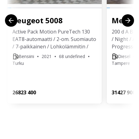
Peugeot
5008
Merced
Active Pack Motion PureTech 130
200 d A Bus
EAT8-automaatti / 2-om. Suomiauto
/ Night / A
/ 7-paikkainen / Lohkolämmitin /
Progressive
Bensiini
2021
68 undefined
Diesel
Turku
Tampere
268
23 400
314
27 900