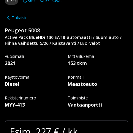
0
/
0
360
Kaikki kuvat
Takaisin
Peugeot
5008
Active Pack BlueHDi 130 EAT8-automaatti / Suomiauto /
Hihna vaihdettu 5/26 / Kaistavahti / LED-valot
Vuosimalli
Mittarilukema
2021
153 tkm
Käyttövoima
Korimalli
Diesel
Maastoauto
Rekisterinumero
Toimipiste
MYY-413
Vantaanportti
Esim.
227
€ / kk