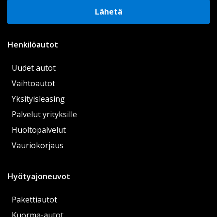
Lähetä
Henkilöautot
Uudet autot
Vaihtoautot
Yksityisleasing
Palvelut yrityksille
Huoltopalvelut
Vauriokorjaus
Hyötyajoneuvot
Pakettiautot
Kuorma-autot