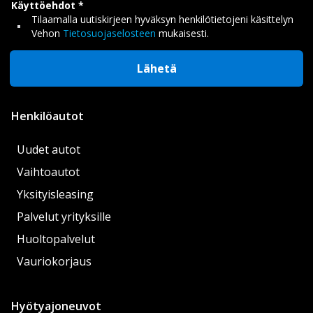
Käyttöehdot
Tilaamalla uutiskirjeen hyväksyn henkilötietojeni käsittelyn
Vehon
Tietosuojaselosteen
mukaisesti.
Lähetä
Henkilöautot
Uudet autot
Vaihtoautot
Yksityisleasing
Palvelut yrityksille
Huoltopalvelut
Vauriokorjaus
Hyötyajoneuvot