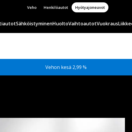
Veho
Henkilöautot
Hyötyajoneuvot
tiautot
Sähköistyminen
Huolto
Vaihtoautot
Vuokraus
Liikke
Vehon kesä 2,99 %