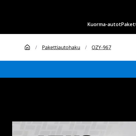
Kuorma-autot
Paket
/
Pakettiautohaku
/
OZY-967