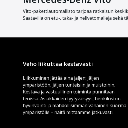
Vit
o
-
pakettiauto
mallisto
tarjoaa ratkais
un keskik
Saatavill
a on etu-, taka- ja
nelivetomalleja
sekä
t
Veho liikuttaa kestävästi
Liikkuminen jättää aina jäljen: jäljen
ympäristöön, jäljen tunteisiin ja muistoihin.
Kestävä ja vastuullinen toiminta punnitaan
teoissa. Asiakkaiden tyytyväisyys, henkilöstön
hyvinvointi ja mahdollisimman vähäinen kuorma
ympäristölle – näitä mittaamme jatkuvasti.