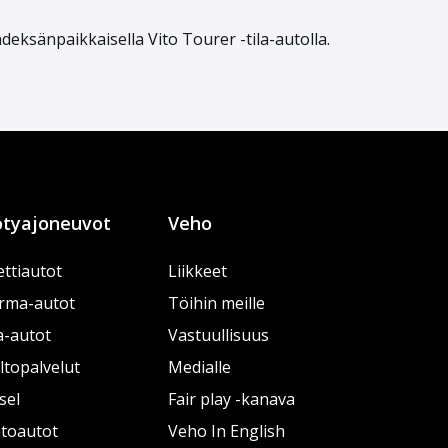
hdeksänpaikkais
ella
Vito
Tourer
-tila-auto
lla
.
tyajoneuvot
Veho
ttiautot
Liikkeet
rma-autot
Töihin meille
a-autot
Vastuullisuus
topalvelut
Medialle
sel
Fair play -kanava
htoautot
Veho In English