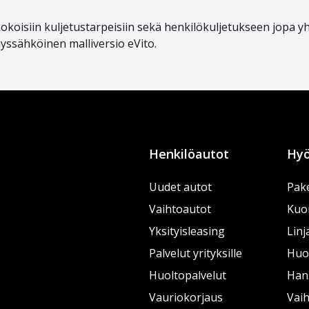
okoisiin kuljetustarpeisiin
sekä
henkilökuljetukseen
jopa y
äyssähköinen malliversio
eVito
.
Henkilöautot
Hyö
Uudet autot
Pake
Vaihtoautot
Kuo
Yksityisleasing
Linj
Palvelut yrityksille
Huol
Huoltopalvelut
Han
Vauriokorjaus
Vai