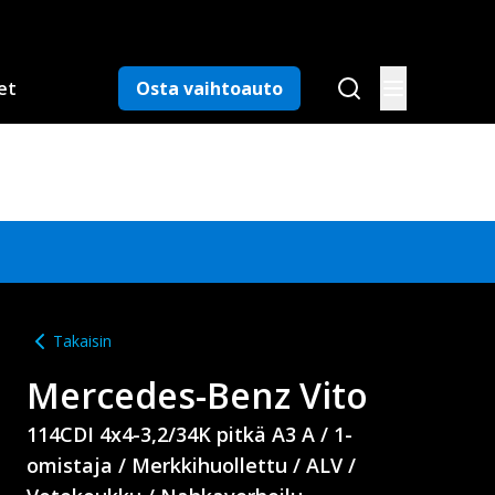
et
Osta vaihtoauto
Takaisin
Mercedes-Benz
Vito
114CDI 4x4-3,2/34K pitkä A3 A / 1-
omistaja / Merkkihuollettu / ALV /