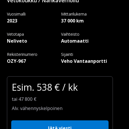
Vetokoukku / Nahkaverhoilu
Vuosimalli
Mittarilukema
2023
37 000 km
Vetotapa
Vaihteisto
Neliveto
Automaatti
Rekisterinumero
Sijainti
OZY-967
Veho Vantaanportti
Esim.
538
€ / kk
tai
47 800
€
Alv. vähennyskelpoinen
Jätä viesti