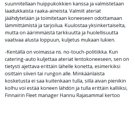
suunnitellaan huippukokkien kanssa ja valmistetaan
laadukkaista raaka-aineista. Valmiit ateriat
jäähdytetään ja toimitetaan koneeseen odottamaan
lämmittämistä ja tarjoilua. Kuulostaa yksinkertaiselta,
mutta on äärimmäistä tarkkuutta ja huolellisuutta
vaativaa alusta loppuun, kuljetus mukaan lukien.
-Kentällä on voimassa ns. no-touch-politiikka. Kun
catering-auto kuljettaa ateriat lentokoneeseen, sen on
tietysti ajettava erittäin lähelle konetta, esimerkiksi
osittain siiven tai rungon alle. Minkäänlaista
kosketusta ei saa kuitenkaan tulla, sillä aivan pienikin
kolhu voi estää koneen lähdön ja tulla erittäin kalliiksi,
Finnairin Fleet manager Hannu Rajasammal kertoo