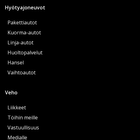
Hyötyajoneuvot
Pakettiautot
Kuorma-autot
Linja-autot
Huoltopalvelut
Hansel
Vaihtoautot
Veho
Liikkeet
Töihin meille
Vastuullisuus
Medialle