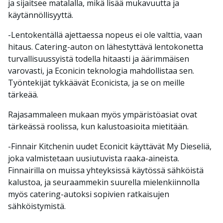
ja sijaitsee matalalla, mikä lisää mukavuutta ja
käytännöllisyyttä.
-Lentokentällä ajettaessa nopeus ei ole valttia, vaan
hitaus. Catering-auton on lähestyttävä lentokonetta
turvallisuussyistä todella hitaasti ja äärimmäisen
varovasti, ja Econicin teknologia mahdollistaa sen.
Työntekijät tykkäävät Econicista, ja se on meille
tärkeää.
Rajasammaleen mukaan myös ympäristöasiat ovat
tärkeässä roolissa, kun kalustoasioita mietitään.
-Finnair Kitchenin uudet Econicit käyttävät My Dieseliä,
joka valmistetaan uusiutuvista raaka-aineista.
Finnairilla on muissa yhteyksissä käytössä sähköistä
kalustoa, ja seuraammekin suurella mielenkiinnolla
myös catering-autoksi sopivien ratkaisujen
sähköistymistä.