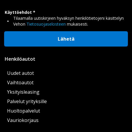
Käyttöehdot
Tilaamalla uutiskirjeen hyväksyn henkilötietojeni käsittelyn
Vehon
Tietosuojaselosteen
mukaisesti.
Lähetä
Henkilöautot
Uudet autot
Vaihtoautot
Yksityisleasing
Palvelut yrityksille
Huoltopalvelut
Vauriokorjaus