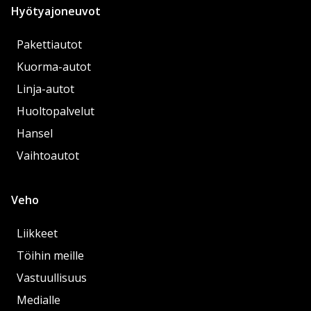
Hyötyajoneuvot
Pakettiautot
Kuorma-autot
Linja-autot
Huoltopalvelut
Hansel
Vaihtoautot
Veho
Liikkeet
Töihin meille
Vastuullisuus
Medialle