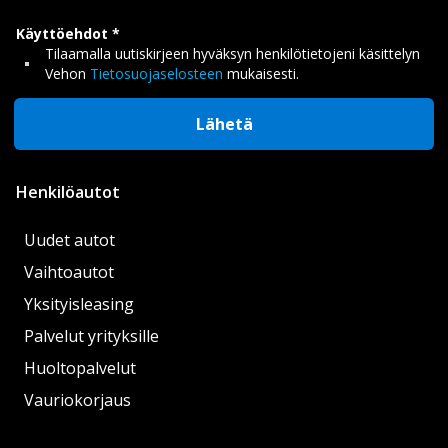
Käyttöehdot
Tilaamalla uutiskirjeen hyväksyn henkilötietojeni käsittelyn
Vehon
Tietosuojaselosteen
mukaisesti.
Lähetä
Henkilöautot
Uudet autot
Vaihtoautot
Yksityisleasing
Palvelut yrityksille
Huoltopalvelut
Vauriokorjaus