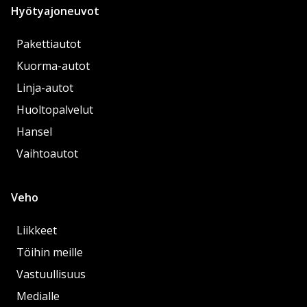
Hyötyajoneuvot
Pakettiautot
Kuorma-autot
Linja-autot
Huoltopalvelut
Hansel
Vaihtoautot
Veho
Liikkeet
Töihin meille
Vastuullisuus
Medialle