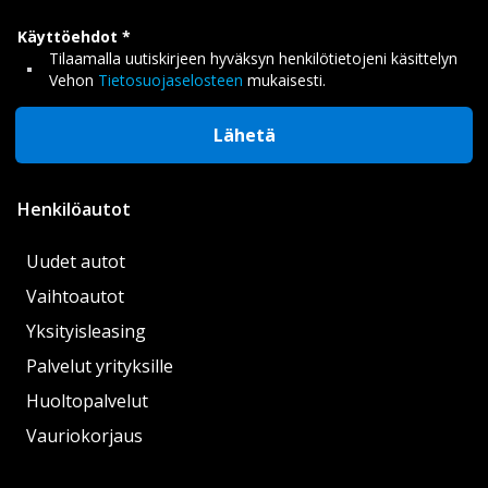
Käyttöehdot
Tilaamalla uutiskirjeen hyväksyn henkilötietojeni käsittelyn
Vehon
Tietosuojaselosteen
mukaisesti.
Lähetä
Henkilöautot
Uudet autot
Vaihtoautot
Yksityisleasing
Palvelut yrityksille
Huoltopalvelut
Vauriokorjaus