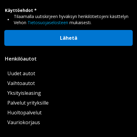
Käyttöehdot
Tilaamalla uutiskirjeen hyväksyn henkilötietojeni käsittelyn
Vehon
Tietosuojaselosteen
mukaisesti.
Lähetä
Henkilöautot
Uudet autot
Vaihtoautot
Yksityisleasing
Palvelut yrityksille
Huoltopalvelut
Vauriokorjaus