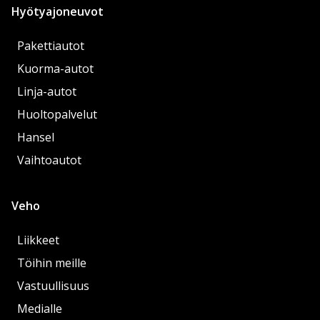
Hyötyajoneuvot
Pakettiautot
Kuorma-autot
Linja-autot
Huoltopalvelut
Hansel
Vaihtoautot
Veho
Liikkeet
Töihin meille
Vastuullisuus
Medialle