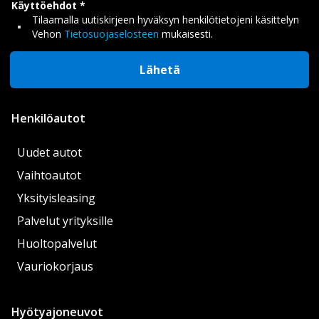
Käyttöehdot
Tilaamalla uutiskirjeen hyväksyn henkilötietojeni käsittelyn
Vehon
Tietosuojaselosteen
mukaisesti.
Lähetä
Henkilöautot
Uudet autot
Vaihtoautot
Yksityisleasing
Palvelut yrityksille
Huoltopalvelut
Vauriokorjaus
Hyötyajoneuvot