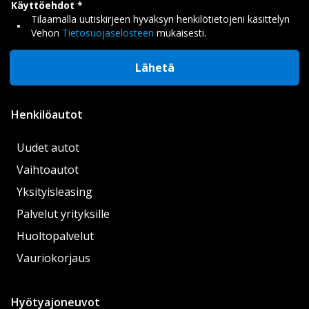
Käyttöehdot
Tilaamalla uutiskirjeen hyväksyn henkilötietojeni käsittelyn
Vehon
Tietosuojaselosteen
mukaisesti.
Lähetä
Henkilöautot
Uudet autot
Vaihtoautot
Yksityisleasing
Palvelut yrityksille
Huoltopalvelut
Vauriokorjaus
Hyötyajoneuvot