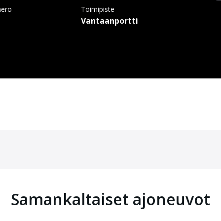
mero
Toimipiste
Vantaanportti
Samankaltaiset ajoneuvot