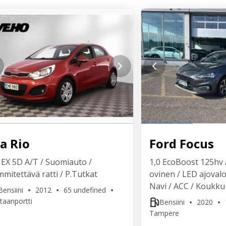
ia
Rio
Ford
Focus
 EX 5D A/T / Suomiauto /
1,0 EcoBoost 125hv 
mitettävä ratti / P.Tutkat
ovinen / LED ajovalo
Navi / ACC / Koukku
Bensiini
2012
65 undefined
taanportti
Bensiini
2020
Tampere