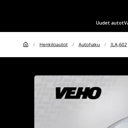
Uudet autot
V
/
Henkilöautot
/
Autohaku
/
JLA-602