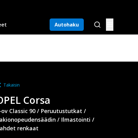
eet
Autohaku
Takaisin
OPEL
Corsa
-ov Classic 90 / Peruutustutkat /
akionopeudensäädin / Ilmastointi /
ahdet renkaat