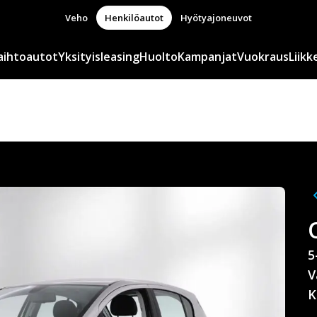
Veho
Henkilöautot
Hyötyajoneuvot
aihtoautot
Yksityisleasing
Huolto
Kampanjat
Vuokraus
Liikk
5
V
K