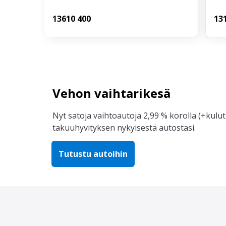
136
10 400
13
Vehon vaihtarikesä
Nyt satoja vaihtoautoja 2,99 % korolla (+kulut)
takuuhyvityksen nykyisestä autostasi.
Tutustu autoihin