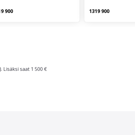
1
9 900
131
9 900
. Lisäksi saat 1 500 €