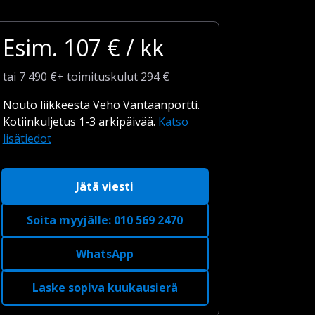
Esim.
107
€ / kk
tai
7 490
€
+
toimituskulut
294 €
Nouto liikkeestä Veho Vantaanportti.
Kotiinkuljetus 1-3 arkipäivää.
Katso
lisätiedot
Jätä viesti
Soita myyjälle
:
010 569 2470
WhatsApp
Laske sopiva kuukausierä