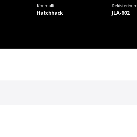
Korimalli
Rekisterinu
Hatchback
JLA-602