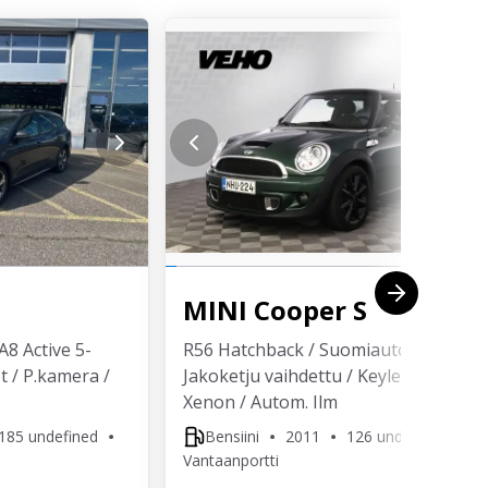
MINI
Cooper S
A8 Active 5-
R56 Hatchback / Suomiauto /
t / P.kamera /
Jakoketju vaihdettu / Keyless /
Xenon / Autom. Ilm
185 undefined
Bensiini
2011
126 undefined
Vantaanportti