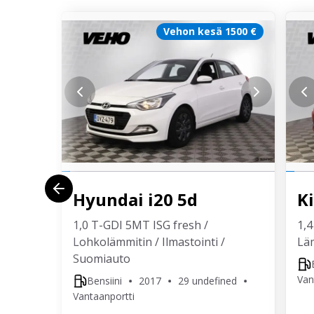
Vehon kesä 1500 €
Hyundai
i20 5d
K
1,0 T-GDI 5MT ISG fresh /
1,4
Lohkolämmitin / Ilmastointi /
Läm
Suomiauto
Van
Bensiini
2017
29 undefined
Vantaanportti