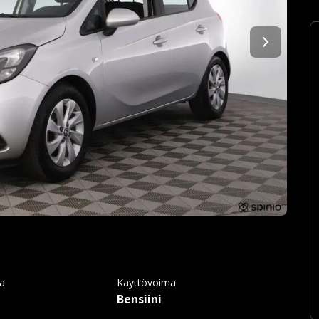
ma
Käyttövoima
Bensiini