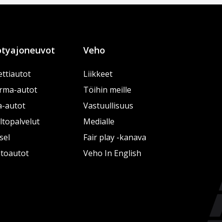
tyajoneuvot
Veho
ttiautot
Liikkeet
rma-autot
Töihin meille
a-autot
Vastuullisuus
topalvelut
Medialle
sel
Fair play -kanava
htoautot
Veho In English