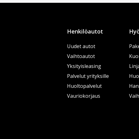
Henkilöautot
Hyö
Uudet autot
Pake
Vaihtoautot
Kuo
Yksityisleasing
Linj
Palvelut yrityksille
Huol
Huoltopalvelut
Han
Vauriokorjaus
Vai