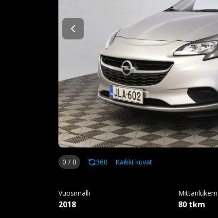
0
/
0
360
Kaikki kuvat
Vuosimalli
Mittariluke
2018
80 tkm