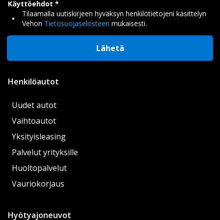
Käyttöehdot
Tilaamalla uutiskirjeen hyväksyn henkilötietojeni käsittelyn
Vehon
Tietosuojaselosteen
mukaisesti.
Lähetä
Henkilöautot
Uudet autot
Vaihtoautot
Yksityisleasing
Palvelut yrityksille
Huoltopalvelut
Vauriokorjaus
Hyötyajoneuvot