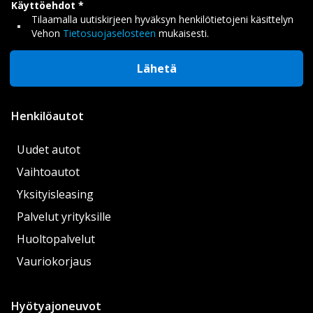
Käyttöehdot
Tilaamalla uutiskirjeen hyväksyn henkilötietojeni käsittelyn
Vehon
Tietosuojaselosteen
mukaisesti.
Lähetä
Henkilöautot
Uudet autot
Vaihtoautot
Yksityisleasing
Palvelut yrityksille
Huoltopalvelut
Vauriokorjaus
Hyötyajoneuvot