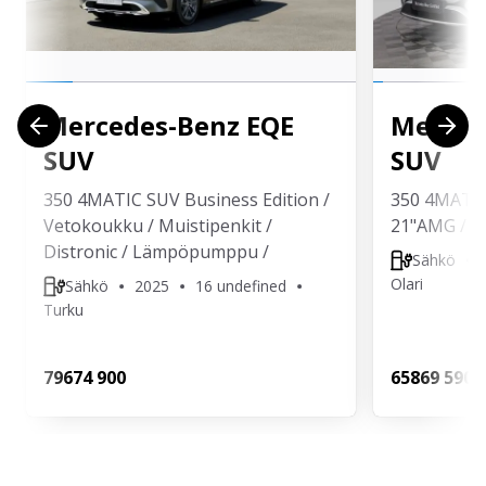
Mercedes-Benz
EQE
Merced
SUV
SUV
350 4MATIC SUV Business Edition /
350 4MATIC
Vetokoukku / Muistipenkit /
21"AMG / A
Distronic / Lämpöpumppu /
Sähkö
Olari
Sähkö
2025
16 undefined
Turku
796
74 900
658
69 590