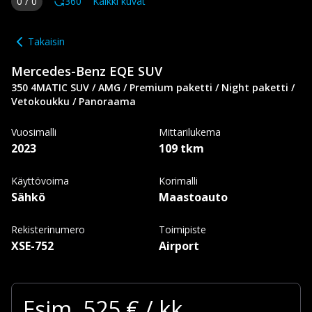
0
/
0
360
Kaikki kuvat
Takaisin
Mercedes-Benz
EQE SUV
350 4MATIC SUV / AMG / Premium paketti / Night paketti /
Vetokoukku / Panoraama
Vuosimalli
Mittarilukema
2023
109 tkm
Käyttövoima
Korimalli
Sähkö
Maastoauto
Rekisterinumero
Toimipiste
XSE-752
Airport
Esim.
525
€ / kk