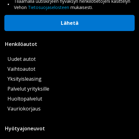
Tilaamalla uutiskirjeen hyväksyn henkilötietojeni käsittelyn
Vehon
Tietosuojaselosteen
mukaisesti.
Lähetä
Henkilöautot
Uudet autot
Vaihtoautot
Yksityisleasing
Palvelut yrityksille
Huoltopalvelut
Vauriokorjaus
Hyötyajoneuvot