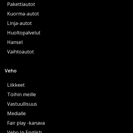
Pakettiautot
Kuorma-autot
Linja-autot
Huoltopalvelut
Hansel
Vaihtoautot
Veho
Liikkeet
Töihin meille
Vastuullisuus
Medialle
Fair play -kanava
Veho In English