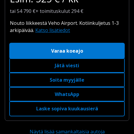
tai
54 790
€
+
toimituskulut
294 €
Nouto liikkeestä Veho Airport.
Kotiinkuljetus 1-3
arkipäivää.
Katso lisätiedot
Varaa koeajo
Jätä viesti
Soita myyjälle
WhatsApp
Laske sopiva kuukausierä
Näytä lisää samankaltaisia autoja