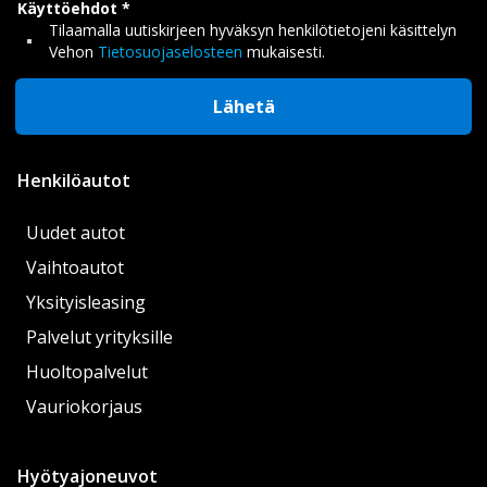
Käyttöehdot
Tilaamalla uutiskirjeen hyväksyn henkilötietojeni käsittelyn
Vehon
Tietosuojaselosteen
mukaisesti.
Lähetä
Henkilöautot
Uudet autot
Vaihtoautot
Yksityisleasing
Palvelut yrityksille
Huoltopalvelut
Vauriokorjaus
Hyötyajoneuvot