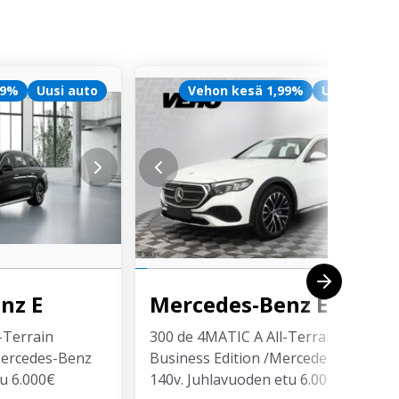
99%
Uusi auto
Vehon kesä 1,99%
Uusi auto
enz
E
Mercedes-Benz
E
-Terrain
300 de 4MATIC A All-Terrain
Mercedes-Benz
Business Edition /Mercedes-Benz
u 6.000€
140v. Juhlavuoden etu 6.000€!