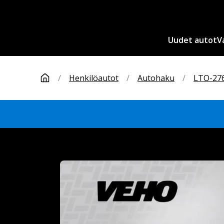
Uudet autot
V
/
Henkilöautot
/
Autohaku
/
LTO-27