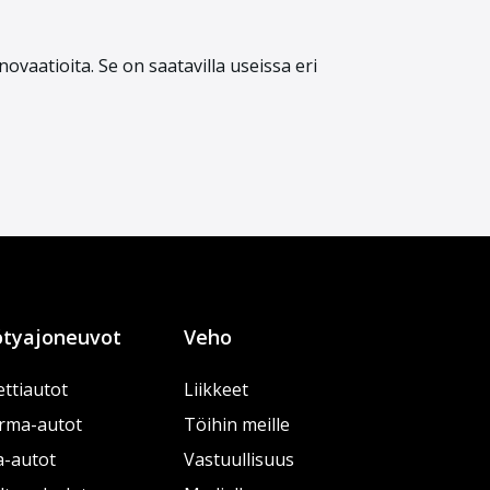
ovaatioita. Se on saatavilla useissa eri
tyajoneuvot
Veho
ttiautot
Liikkeet
rma-autot
Töihin meille
a-autot
Vastuullisuus