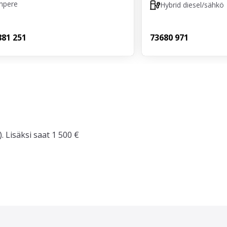
mpere
Hybrid diesel/sähkö
8
81 251
736
80 971
. Lisäksi saat 1 500 €