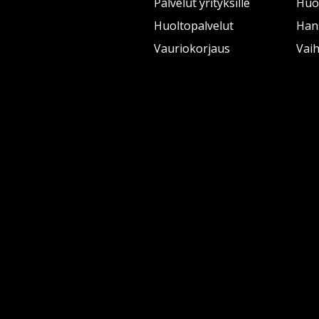
Palvelut yrityksille
Huol
Huoltopalvelut
Han
Vauriokorjaus
Vai