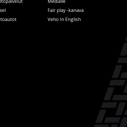
topalvelut
Medialle
sel
Fair play -kanava
htoautot
Veho In English