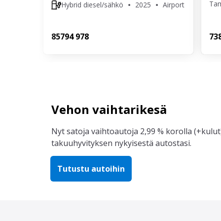
Ta
Hybrid diesel/sähkö
2025
Airport
857
94 978
73
Vehon vaihtarikesä
Nyt satoja vaihtoautoja 2,99 % korolla (+kulut)
takuuhyvityksen nykyisestä autostasi.
Tutustu autoihin