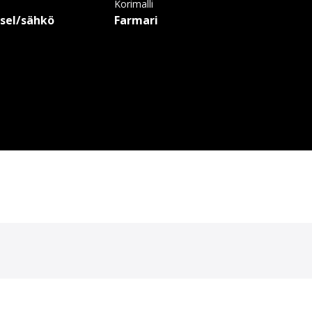
a
Korimalli
esel/sähkö
Farmari