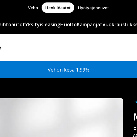
Veho
Henkilöautot
Hyötyajoneuvot
aihtoautot
Yksityisleasing
Huolto
Kampanjat
Vuokraus
Liikk
6
Vehon kesä 1,99%
E
(