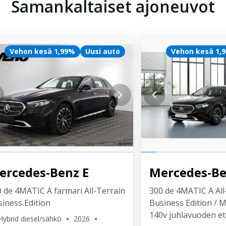
Samankaltaiset ajoneuvot
Vehon kesä 1,99%
Uusi auto
Vehon kesä 1,
ercedes-Benz
E
Mercedes-B
 de 4MATIC A farmari All-Terrain
300 de 4MATIC A All
iness Edition
Business Edition / 
140v juhlavuoden et
Hybrid diesel/sähkö
2026