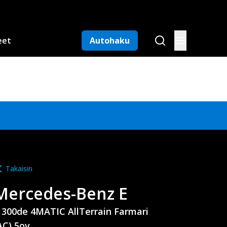
eet
Autohaku
Takaisin
Mercedes-Benz
E
 300de 4MATIC AllTerrain Farmari
AC) 5ov