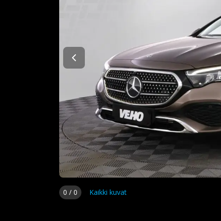
0
/
0
Kaikki kuvat