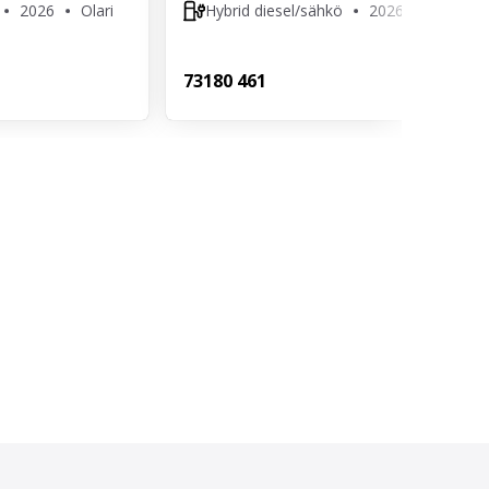
2026
Olari
Hybrid diesel/sähkö
2026
Airport
731
80 461