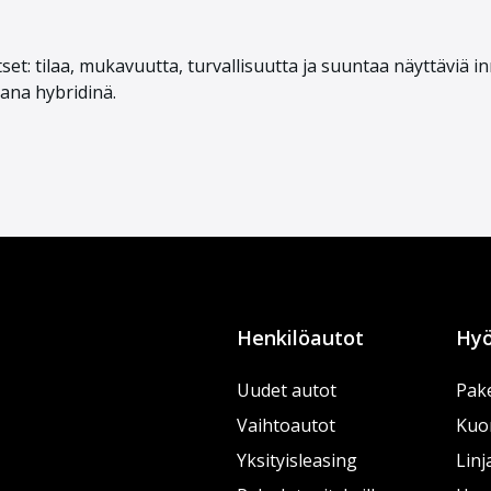
et: tilaa, mukavuutta, turvallisuutta ja suuntaa näyttäviä inn
vana hybridinä.
Henkilöautot
Hyö
Uudet autot
Pake
Vaihtoautot
Kuo
Yksityisleasing
Linj