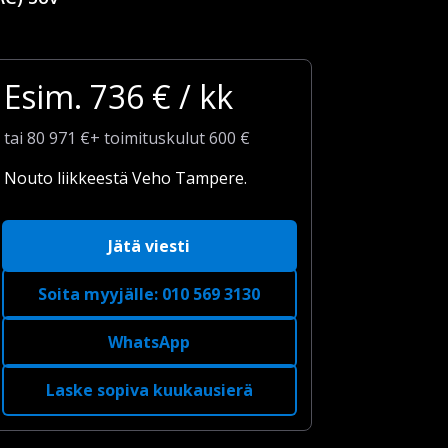
Esim.
736
€ / kk
tai
80 971
€
+
toimituskulut
600 €
Nouto liikkeestä Veho Tampere.
Jätä viesti
Soita myyjälle
:
010 569 3130
WhatsApp
Laske sopiva kuukausierä