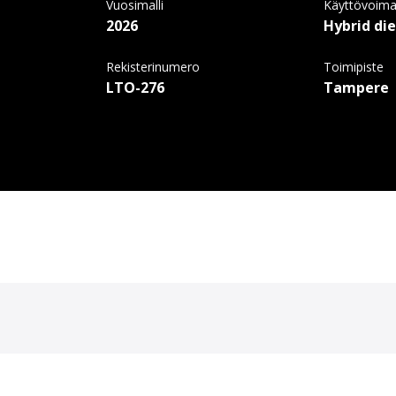
Vuosimalli
Käyttövoim
2026
Hybrid di
Rekisterinumero
Toimipiste
LTO-276
Tampere