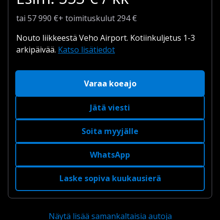
tai
57 990
€
+
toimituskulut
294 €
Nouto liikkeestä Veho Airport.
Kotiinkuljetus 1-3
arkipäivää.
Katso lisätiedot
Varaa koeajo
Jätä viesti
Soita myyjälle
WhatsApp
Laske sopiva kuukausierä
Näytä lisää samankaltaisia autoja