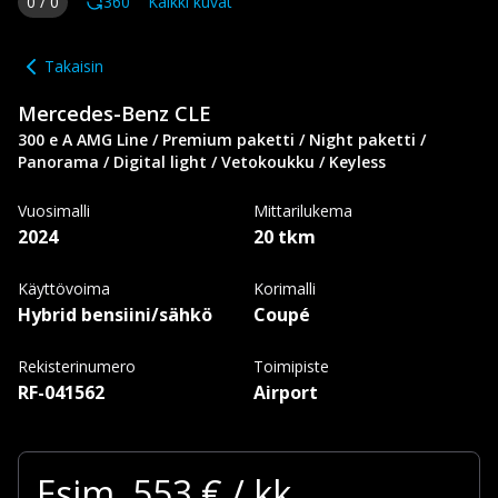
0
/
0
360
Kaikki kuvat
Takaisin
Mercedes-Benz
CLE
300 e A AMG Line / Premium paketti / Night paketti /
Panorama / Digital light / Vetokoukku / Keyless
Vuosimalli
Mittarilukema
2024
20 tkm
Käyttövoima
Korimalli
Hybrid bensiini/sähkö
Coupé
Rekisterinumero
Toimipiste
RF-041562
Airport
Esim.
553
€ / kk