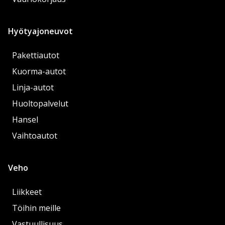
Hyötyajoneuvot
Pakettiautot
Kuorma-autot
Linja-autot
Huoltopalvelut
Hansel
Vaihtoautot
Veho
Liikkeet
Töihin meille
Vastuullisuus