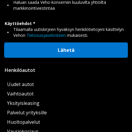
Haluan saada Veho-konserniin kuuluvilta yhtiöiltä
markkinointiviestintää
Käyttöehdot
Tilaamalla uutiskirjeen hyväksyn henkilötietojeni käsittelyn
Vehon
Tietosuojaselosteen
mukaisesti.
Lähetä
Henkilöautot
Uudet autot
Vaihtoautot
Yksityisleasing
Palvelut yrityksille
Huoltopalvelut
Vauriokorjaus