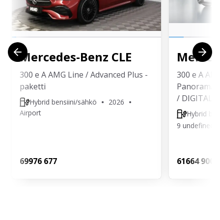
Mercedes-Benz
CLE
Merced
300 e A AMG Line / Advanced Plus -
300 e A AM
paketti
Panorama/ 
/ DIGITAL L
Hybrid bensiini/sähkö
2026
Airport
Hybrid ben
9 undefined
699
76 677
616
64 900