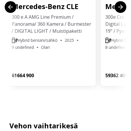
Mercedes-Benz
CLE
Merced
300 e A AMG Line Premium /
300e Coupe
Panorama/ 360 Kamera / Burmester
Digital Lig
/ DIGITAL LIGHT / Muistipaketti
19" / Pysäkö
Hybrid bensiini/sähkö
2025
Hybrid ben
9 undefined
Olari
8 undefined
616
64 900
593
62 400
Vehon vaihtarikesä