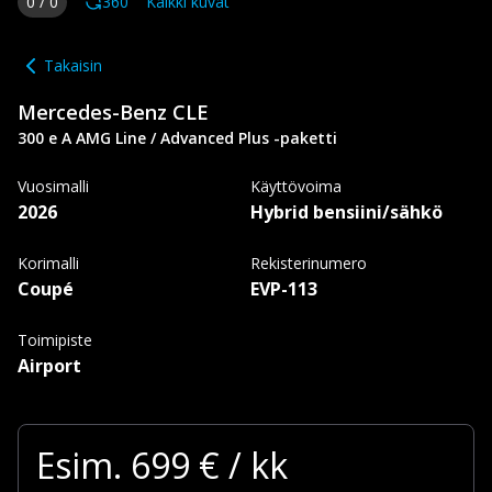
0
/
0
360
Kaikki kuvat
Takaisin
Mercedes-Benz
CLE
300 e A AMG Line / Advanced Plus -paketti
Vuosimalli
Käyttövoima
2026
Hybrid bensiini/sähkö
Korimalli
Rekisterinumero
Coupé
EVP-113
Toimipiste
Airport
Esim.
699
€ / kk