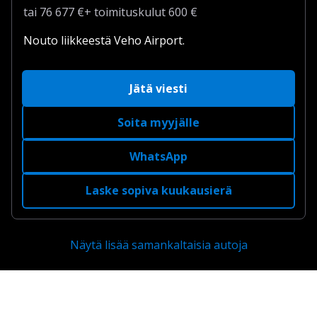
tai
76 677
€
+
toimituskulut
600 €
Nouto liikkeestä Veho Airport.
Jätä viesti
Soita myyjälle
WhatsApp
Laske sopiva kuukausierä
Näytä lisää samankaltaisia autoja