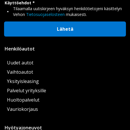
Käyttöehdot
Tilaamalla uutiskirjeen hyväksyn henkilötietojeni käsittelyn
Vehon
Tietosuojaselosteen
mukaisesti.
Lähetä
Henkilöautot
Uudet autot
Vaihtoautot
Yksityisleasing
Palvelut yrityksille
Huoltopalvelut
Vauriokorjaus
Hyötyajoneuvot