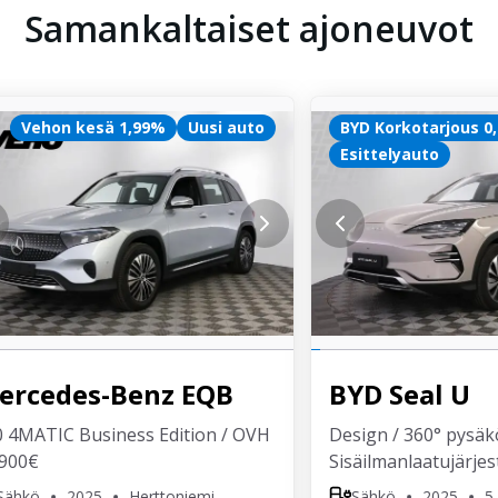
Samankaltaiset ajoneuvot
Vehon kesä 1,99%
Uusi auto
BYD Korkotarjous 0
Esittelyauto
ercedes-Benz
EQB
BYD
Seal U
0 4MATIC Business Edition / OVH
Design / 360° pysäk
 900€
Sisäilmanlaatujärje
Sähkö
2025
Herttoniemi
Sähkö
2025
5