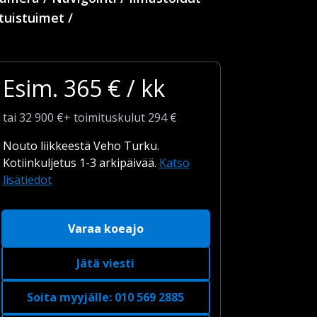
tuistuimet /
Esim.
365
€ / kk
tai
32 900
€
+
toimituskulut
294 €
Nouto liikkeestä Veho Turku.
Kotiinkuljetus 1-3 arkipäivää.
Katso
lisätiedot
Varaa koeajo
Jätä viesti
Soita myyjälle
:
010 569 2885