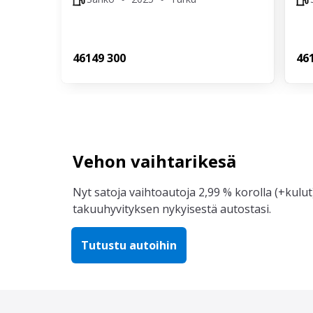
461
49 300
46
Vehon vaihtarikesä
Nyt satoja vaihtoautoja 2,99 % korolla (+kulut)
takuuhyvityksen nykyisestä autostasi.
Tutustu autoihin