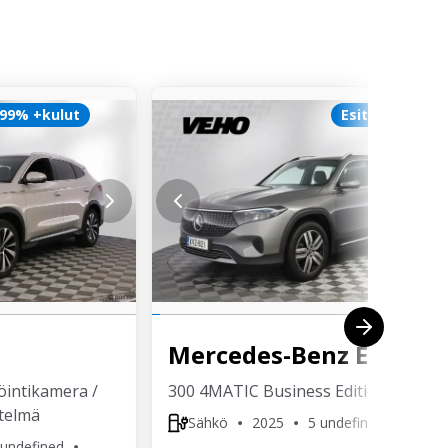
,99% +kulut
Esittelyauto
Mercedes-Benz
EQB
öintikamera /
300 4MATIC Business Edition
stelmä
Sähkö
2025
5 undefined
Olari
 undefined