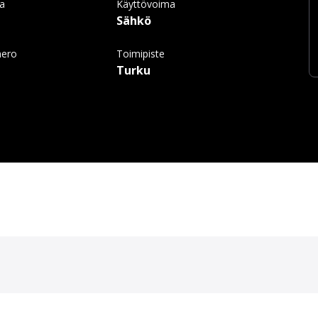
ma
Käyttövoima
Sähkö
mero
Toimipiste
Turku