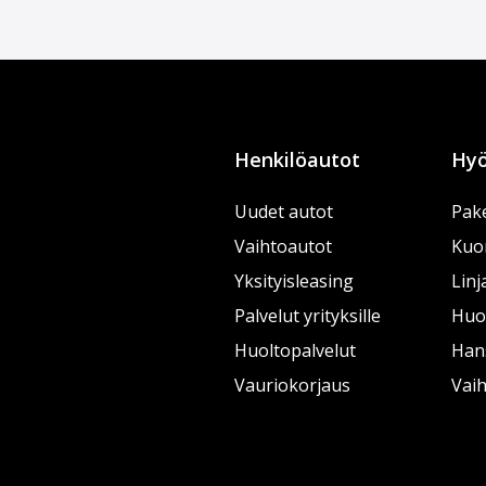
Henkilöautot
Hyö
Uudet autot
Pake
Vaihtoautot
Kuo
Yksityisleasing
Linj
Palvelut yrityksille
Huol
Huoltopalvelut
Han
Vauriokorjaus
Vai