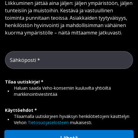
Liikkuminen jättää aina jäljen: jäljen ympäristöön, jäljen
tunteisiin ja muistoihin. Kestävä ja vastuullinen
toiminta punnitaan teoissa. Asiakkaiden tyytyväisyys,
henkilöstön hyvinvointi ja mahdollisimman vähäinen
kuorma ympäristölle – näitä mittaamme jatkuvasti.
Sähköposti
Tilaa uutiskirje!
Haluan saada Veho-konserniin kuuluvilta yhtiöiltä
markkinointiviestintää
Käyttöehdot
Tilaamalla uutiskirjeen hyväksyn henkilötietojeni käsittelyn
Vehon
Tietosuojaselosteen
mukaisesti.
Lähetä