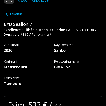
0
/
0
360
Kaikki kuvat
Takaisin
BYD
Sealion 7
Excellence / Tähän autoon 0% korko! / ACC & ICC / HUD /
Dynaudio / 360 / Panorama /
Vuosimalli
Käyttövoima
2026
Sähkö
Korimalli
Rekisterinumero
Maastoauto
GRO-152
Toimipiste
Tampere
Esim.
533
€ / kk