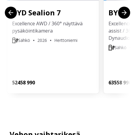
BYD
Sealion 7
BYD
Se
Excellence AWD / 360° näyttävä
Excellence /
pysäköintikamera
assist / 360
Dynaudio /
Sähkö
2026
Herttoniemi
Sähkö
524
58 990
635
58 990
Vehon vaihtarikesä