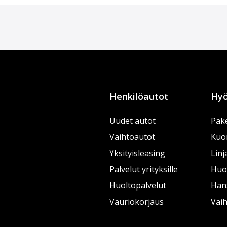
Henkilöautot
Hyö
Uudet autot
Pake
Vaihtoautot
Kuo
Yksityisleasing
Linj
Palvelut yrityksille
Huol
Huoltopalvelut
Han
Vauriokorjaus
Vai