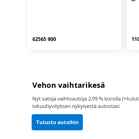
625
65 900
11
Vehon vaihtarikesä
Nyt satoja vaihtoautoja 2,99 % korolla (+kulut)
takuuhyvityksen nykyisestä autostasi.
Tutustu autoihin