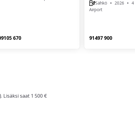
Sähkö
2026
4
Airport
09
105 670
914
97 900
. Lisäksi saat 1 500 €