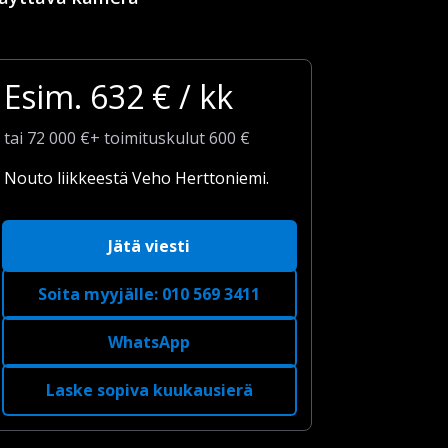
Esim.
632
€ / kk
tai
72 000
€
+
toimituskulut
600 €
Nouto liikkeestä Veho Herttoniemi.
Jätä viesti
Soita myyjälle
:
010 569 3411
WhatsApp
Laske sopiva kuukausierä