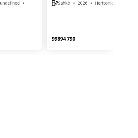
 undefined
Sähkö
2026
Herttoniemi
998
94 790