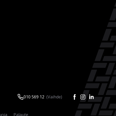
010 569 12
(Vaihde)
uoja
Palaute