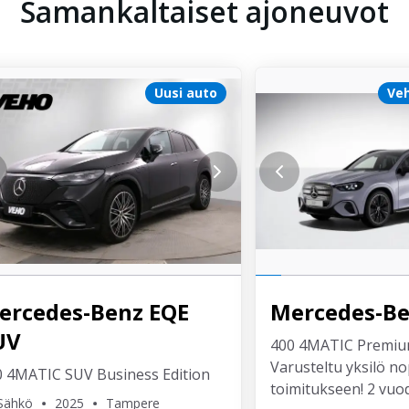
Samankaltaiset ajoneuvot
Uusi auto
Veh
ercedes-Benz
EQE
Mercedes-B
UV
400 4MATIC Premium
Varusteltu yksilö n
0 4MATIC SUV Business Edition
toimitukseen! 2 vuo
Sähkö
2025
Tampere