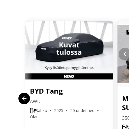
BYD
Tang
M
AWD
S
Sähkö
2025
20 undefined
Olari
35