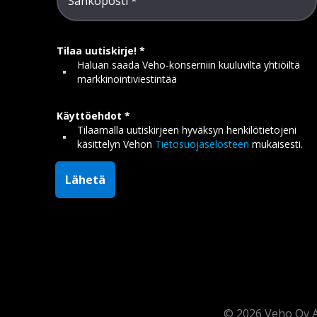
Sähköposti
Tilaa uutiskirje!
Haluan saada Veho-konserniin kuuluvilta yhtiöiltä
markkinointiviestintää
Käyttöehdot
Tilaamalla uutiskirjeen hyväksyn henkilötietojeni
käsittelyn Vehon
Tietosuojaselosteen
mukaisesti.
Lähetä
©
2026
Veho Oy A