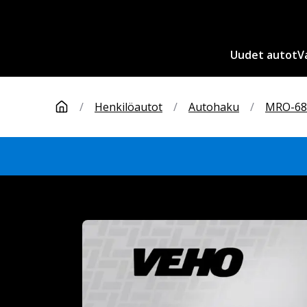
Uudet autot
V
/
Henkilöautot
/
Autohaku
/
MRO-68