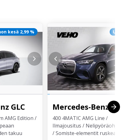
on kesä 2,99 %
Uusi auto
enz
GLC
Mercedes-Benz
GLC
 AMG Edition /
400 4MATIC AMG Line /
opeaan
Ilmajousitus / Nelipyöräohjaus 4.5°
den takuu
/ Somiste-elementit ruskeaa koivua