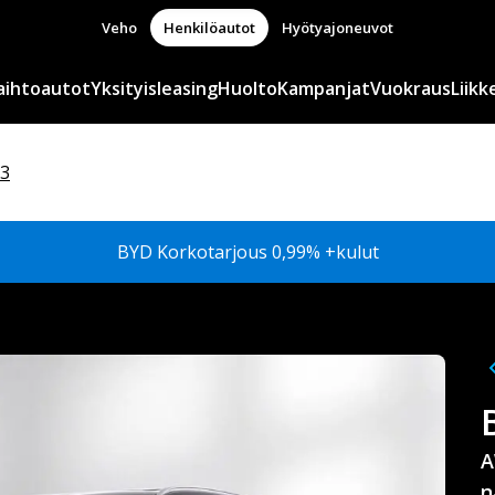
Veho
Henkilöautot
Hyötyajoneuvot
aihtoautot
Yksityisleasing
Huolto
Kampanjat
Vuokraus
Liikk
3
BYD Korkotarjous 0,99% +kulut
A
n