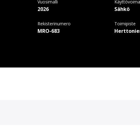
Vuosimalli
Käyttövoim
2026
Sähkö
Rekisterinumero
Toimipiste
MRO-683
Herttoni