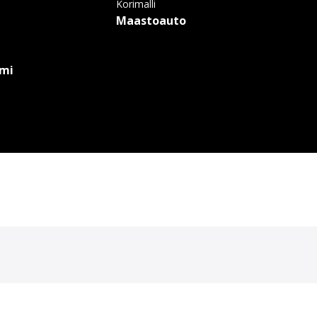
a
Korimalli
Maastoauto
emi