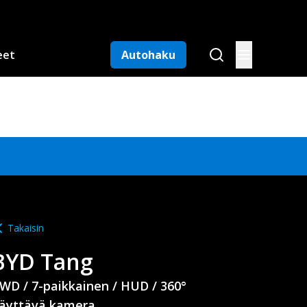
eet
Autohaku
Takaisin
BYD
Tang
WD / 7-paikkainen / HUD / 360°
äyttävä kamera