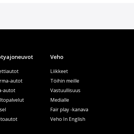
tyajoneuvot
Veho
ttiautot
Liikkeet
rma-autot
Töihin meille
a-autot
Vastuullisuus
topalvelut
Medialle
sel
Fair play -kanava
htoautot
Veho In English