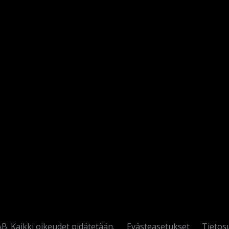
B. Kaikki oikeudet pidätetään.
Evästeasetukset
Tietos