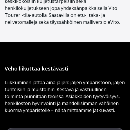
keskikokoisiin kuljetustarpeisiin
sekä
henkilökuljetukseen
jopa yhdeksänpaikkais
ella
Vito
Tourer
-tila-auto
lla
. Saatavill
a on etu-, taka- ja
nelivetomalleja
sekä
täyssähköinen malliversio
eVito
.
Veho liikuttaa kestävästi
Liikkuminen jättää aina jäljen: jäljen ympäristöön, jäljen
tunteisiin ja muistoihin. Kestävä ja vastuullinen
toiminta punnitaan teoissa. Asiakkaiden tyytyväisyys,
henkilöstön hyvinvointi ja mahdollisimman vähäinen
kuorma ympäristölle – näitä mittaamme jatkuvasti.