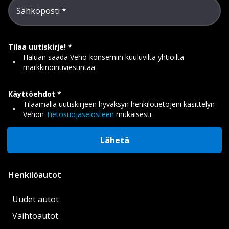
Sähköposti
Tilaa uutiskirje!
Haluan saada Veho-konserniin kuuluvilta yhtiöiltä
markkinointiviestintää
Käyttöehdot
Tilaamalla uutiskirjeen hyväksyn henkilötietojeni käsittelyn
Vehon
Tietosuojaselosteen
mukaisesti.
Lähetä
Henkilöautot
Uudet autot
Vaihtoautot