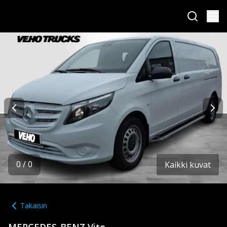
0
/
0
Kaikki kuvat
Takaisin