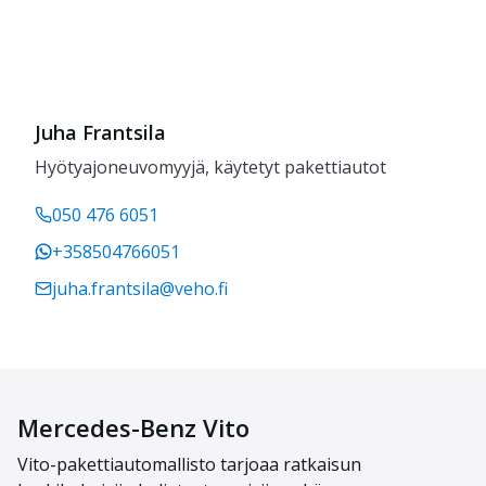
Juha Frantsila
Hyötyajoneuvomyyjä, käytetyt pakettiautot
050 476 6051
+358504766051
juha.frantsila@veho.fi
Mercedes-Benz Vito
Vit
o
-
pakettiauto
mallisto
tarjoaa ratkais
un