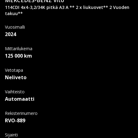
MERCEDES-BENZ
Vito
114CDI 4x4-3,2/34K pitkä A3 A ** 2 x liukuovet** 2 Vuoden
takuu**
Vuosimalli
2024
Mittarilukema
125 000 km
Vetotapa
Neliveto
Vaihteisto
Automaatti
Rekisterinumero
RVO-889
Sijainti