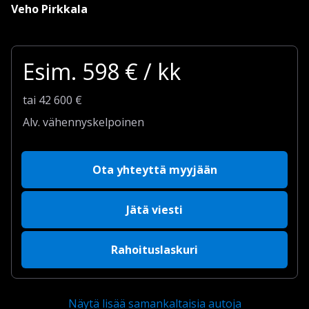
Veho Pirkkala
Esim.
598
€ / kk
tai
42 600
€
Alv. vähennyskelpoinen
Ota yhteyttä myyjään
Jätä viesti
Rahoituslaskuri
Näytä lisää samankaltaisia autoja