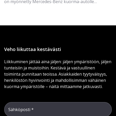
on myönnetty Mercedes-Benz kuorma-autolle
kymmenettä kertaa historiassa. Ammattiliikenteeseen
erikoistuneet 24 Euroopan maan raskaan kalustoon
toimittajat äänestivät Mercedes-Benz eActros 600
täyssähköisen kuorma-auton vuoden kuorma-autoksi
2025.
Veho liikuttaa kestävästi
Liikkuminen jättää aina jäljen: jäljen ympäristöön, jäljen
tunteisiin ja muistoihin. Kestävä ja vastuullinen
toiminta punnitaan teoissa. Asiakkaiden tyytyväisyys,
henkilöstön hyvinvointi ja mahdollisimman vähäinen
kuorma ympäristölle – näitä mittaamme jatkuvasti.
Sähköposti