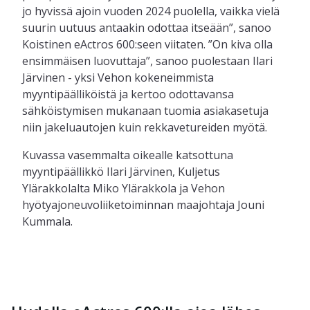
jo hyvissä ajoin vuoden 2024 puolella, vaikka vielä
suurin uutuus antaakin odottaa itseään”, sanoo
Koistinen eActros 600:seen viitaten. ”On kiva olla
ensimmäisen luovuttaja”, sanoo puolestaan Ilari
Järvinen - yksi Vehon kokeneimmista
myyntipäälliköistä ja kertoo odottavansa
sähköistymisen mukanaan tuomia asiakasetuja
niin jakeluautojen kuin rekkavetureiden myötä.
Kuvassa vasemmalta oikealle katsottuna
myyntipäällikkö Ilari Järvinen, Kuljetus
Ylärakkolalta Miko Ylärakkola ja Vehon
hyötyajoneuvoliiketoiminnan maajohtaja Jouni
Kummala.