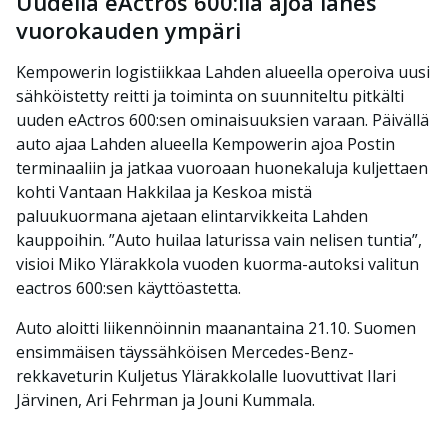
Uudella eActros 600:lla ajoa lähes
vuorokauden ympäri
Kempowerin logistiikkaa Lahden alueella operoiva uusi
sähköistetty reitti ja toiminta on suunniteltu pitkälti
uuden eActros 600:sen ominaisuuksien varaan. Päivällä
auto ajaa Lahden alueella Kempowerin ajoa Postin
terminaaliin ja jatkaa vuoroaan huonekaluja kuljettaen
kohti Vantaan Hakkilaa ja Keskoa mistä
paluukuormana ajetaan elintarvikkeita Lahden
kauppoihin. ”Auto huilaa laturissa vain nelisen tuntia”,
visioi Miko Ylärakkola vuoden kuorma-autoksi valitun
eactros 600:sen käyttöastetta.
Auto aloitti liikennöinnin maanantaina 21.10. Suomen
ensimmäisen täyssähköisen Mercedes-Benz-
rekkaveturin Kuljetus Ylärakkolalle luovuttivat Ilari
Järvinen, Ari Fehrman ja Jouni Kummala.