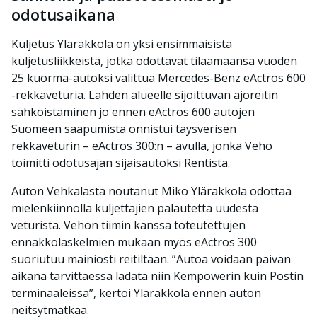
odotusaikana
Kuljetus Ylärakkola on yksi ensimmäisistä
kuljetusliikkeistä, jotka odottavat tilaamaansa vuoden
25 kuorma-autoksi valittua Mercedes-Benz eActros 600
-rekkaveturia. Lahden alueelle sijoittuvan ajoreitin
sähköistäminen jo ennen eActros 600 autojen
Suomeen saapumista onnistui täysverisen
rekkaveturin – eActros 300:n – avulla, jonka Veho
toimitti odotusajan sijaisautoksi Rentistä.
Auton Vehkalasta noutanut Miko Ylärakkola odottaa
mielenkiinnolla kuljettajien palautetta uudesta
veturista. Vehon tiimin kanssa toteutettujen
ennakkolaskelmien mukaan myös eActros 300
suoriutuu mainiosti reitiltään. ”Autoa voidaan päivän
aikana tarvittaessa ladata niin Kempowerin kuin Postin
terminaaleissa”, kertoi Ylärakkola ennen auton
neitsytmatkaa.