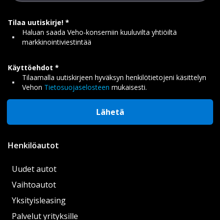
Tilaa uutiskirje!
Haluan saada Veho-konserniin kuuluvilta yhtiöiltä
markkinointiviestintää
Käyttöehdot
Tilaamalla uutiskirjeen hyväksyn henkilötietojeni käsittelyn
Vehon
Tietosuojaselosteen
mukaisesti.
Lähetä
Henkilöautot
Uudet autot
Vaihtoautot
Yksityisleasing
Palvelut yrityksille