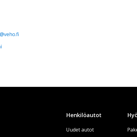
@veho.fi
i
Henkilöautot
Hyö
Uudet autot
Pake