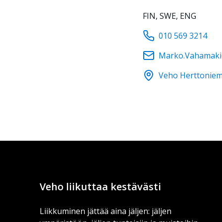
FIN, SWE, ENG
010 569 3214
Marko.Vahamaki
Veho Herttoniem
Veho liikuttaa kestävästi
Liikkuminen jättää aina jäljen: jäljen