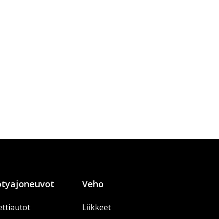
tyajoneuvot
Veho
ttiautot
Liikkeet