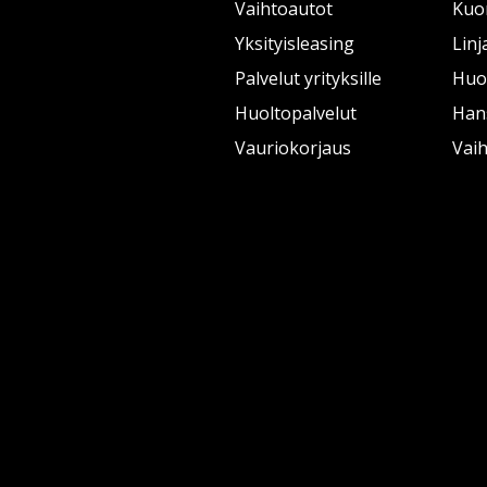
Vaihtoautot
Kuo
Yksityisleasing
Linj
Palvelut yrityksille
Huol
Huoltopalvelut
Han
Vauriokorjaus
Vai