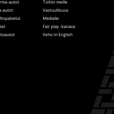
rma-autot
Töihin meille
a-autot
Vastuullisuus
topalvelut
Medialle
sel
Fair play -kanava
htoautot
Veho In English