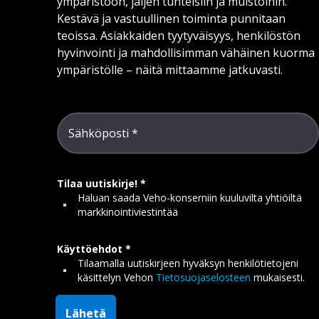
ympäristöön, jäljen tunteisiin ja muistoihin.
Kestävä ja vastuullinen toiminta punnitaan
teoissa. Asiakkaiden tyytyväisyys, henkilöstön
hyvinvointi ja mahdollisimman vähäinen kuorma
ympäristölle – näitä mittaamme jatkuvasti.
Sähköposti
Tilaa uutiskirje!
Haluan saada Veho-konserniin kuuluvilta yhtiöiltä
markkinointiviestintää
Käyttöehdot
Tilaamalla uutiskirjeen hyväksyn henkilötietojeni
käsittelyn Vehon
Tietosuojaselosteen
mukaisesti.
Lähetä