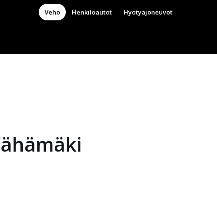
Veho
Henkilöautot
Hyötyajoneuvot
Vähämäki